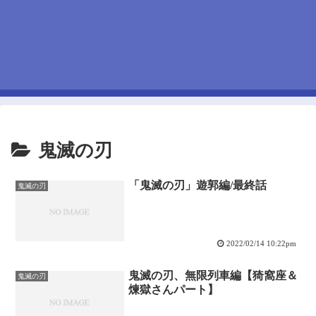
鬼滅の刃
「鬼滅の刃」遊郭編/最終話
鬼滅の刃
2022/02/14 10:22pm
鬼滅の刃、無限列車編【猗窩座＆
鬼滅の刃
煉獄さんパート】