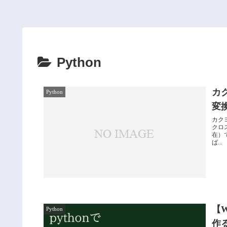
Python
カ
Python
変
カク
クロ
在）
ば...
【W
Python
作る