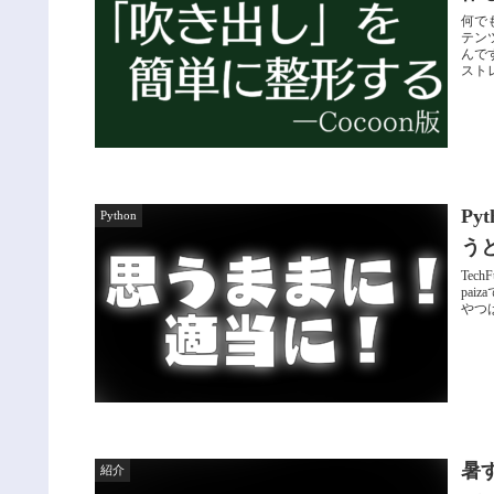
何で
テン
んで
スト
Py
Python
う
Te
pai
やつ
暑
紹介