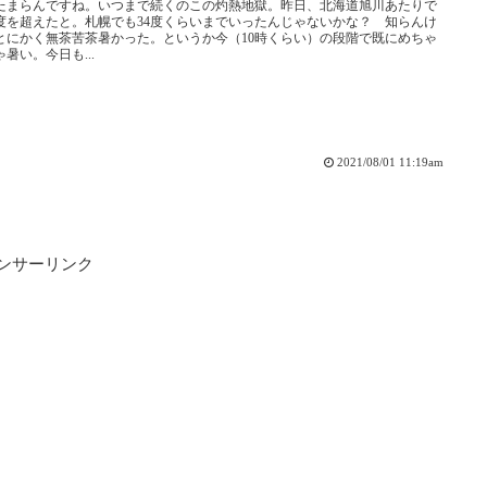
たまらんですね。いつまで続くのこの灼熱地獄。昨日、北海道旭川あたりで
8度を超えたと。札幌でも34度くらいまでいったんじゃないかな？ 知らんけ
とにかく無茶苦茶暑かった。というか今（10時くらい）の段階で既にめちゃ
暑い。今日も...
2021/08/01 11:19am
ンサーリンク