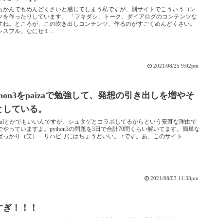
もかんでもめんどくさいと感じてしまう私ですが、別サイトでこういうコン
ツを作ったりしています。 「フキダシ」トーク、ダイアログのコンテンツな
すね。ところが、この吹き出しコンテンツ、作るのがすごくめんどくさい。
レスフル。なにせ１...
2021/08/25 9:02pm
thon3をpaizaで勉強して、発想の引き出しを増やそ
としている。
chFulとかでもいいんですが、シュタゲとコラボしてるからという安直な理由で
zaでやっていますよ。python3の問題を3日で合計70問くらい解いてます。簡単な
ばっかり（笑） リハビリにはちょうどいい。 ↑です。あ、このサイト...
2021/08/03 11:33pm
すぎ！！！