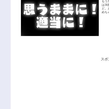
もう
は3
ど。
めちゃ
スポ