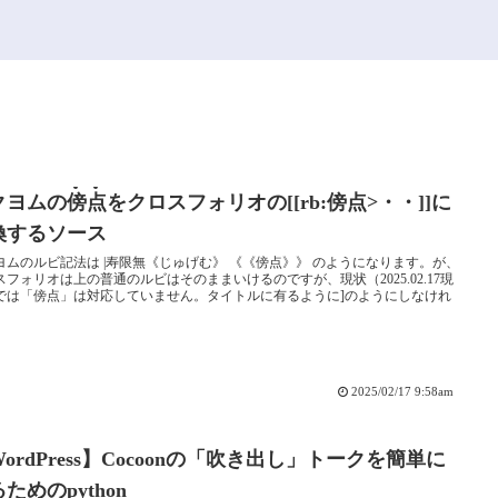
クヨムの
傍
点
をクロスフォリオの[[rb:傍点>・・]]に
換するソース
ヨムのルビ記法は |寿限無《じゅげむ》 《《傍点》》 のようになります。が、
スフォリオは上の普通のルビはそのままいけるのですが、現状（2025.02.17現
では「傍点」は対応していません。タイトルに有るように]のようにしなけれ
2025/02/17 9:58am
ordPress】Cocoonの「吹き出し」トークを簡単に
ためのpython