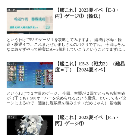
【艦これ】2023夏イベ【E-3・
艦これ
丙】ゲージ①（輸送）
というわけでE3のゲージ１を攻略してみますよ。 編成は水母・軽
巡・駆逐４で。これまたぜかましさんのパクリですね。 今回はそん
なに急がずやって確実にA～S勝利していこうということでまずは様
子見でやってみます。大発搭載数は、霞・朝潮に３ずつ、合...
【艦これ】E5-3（戦力2）（難易
艦これ
度＝丁）【2024夏イベ】
というわけで３本目のゲージ。 今回、空襲が２回でどっちも制空値
が（丁でも）500オーバーを求められるという魔境。といってもパタ
ーンによるので、適当に艦載機を積みます（だめじゃん） 基地航空
隊は、延長用１（半径８必要なため），局地戦闘機１，陸...
【艦これ】2023夏イベ【E-5・
艦これ
丙】ゲージ①