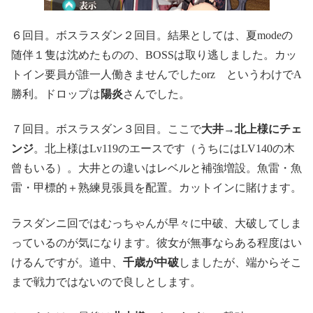
６回目。ボスラスダン２回目。結果としては、夏modeの
随伴１隻は沈めたものの、BOSSは取り逃しました。カッ
トイン要員が誰一人働きませんでしたorz というわけでA
勝利。ドロップは
陽炎
さんでした。
７回目。ボスラスダン３回目。ここで
大井→北上様にチェ
ンジ
。北上様はLv119のエースです（うちにはLV140の木
曾もいる）。大井との違いはレベルと補強増設。魚雷・魚
雷・甲標的＋熟練見張員を配置。カットインに賭けます。
ラスダンニ回ではむっちゃんが早々に中破、大破してしま
っているのが気になります。彼女が無事ならある程度はい
けるんですが。道中、
千歳が中破
しましたが、端からそこ
まで戦力ではないので良しとします。