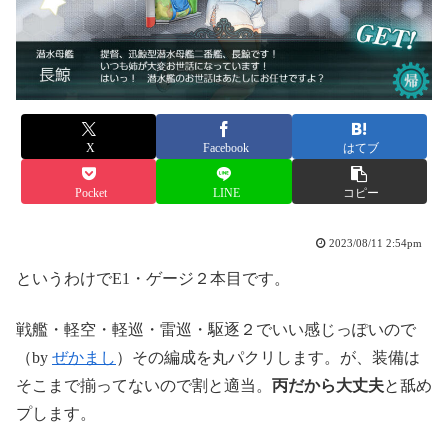
X
Facebook
はてブ
Pocket
LINE
コピー
2023/08/11 2:54pm
というわけでE1・ゲージ２本目です。
戦艦・軽空・軽巡・雷巡・駆逐２でいい感じっぽいので
（by
ぜかまし
）その編成を丸パクリします。が、装備は
そこまで揃ってないので割と適当。
丙だから大丈夫
と舐め
プします。