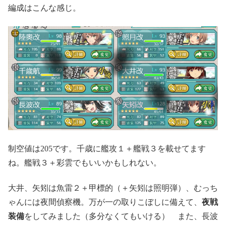
編成はこんな感じ。
制空値は205です。千歳に艦攻１＋艦戦３を載せてます
ね。艦戦３＋彩雲でもいいかもしれない。
大井、矢矧は魚雷２＋甲標的（＋矢矧は照明弾）、むっち
ゃんには夜間偵察機。万が一の取りこぼしに備えて、
夜戦
装備
をしてみました（多分なくてもいける） また、長波