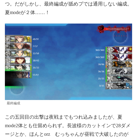
つ。だがしかし、最終編成が舐めプでは通用しない編成。
夏modeが２体……！
最終編成
この五回目の出撃は夜戦までもつれ込みましたが、夏
mode2体とも仕留められず。長波様のカットインで28ダメ
ージとか、ほんとorz むっちゃんが昼戦で大破したのが