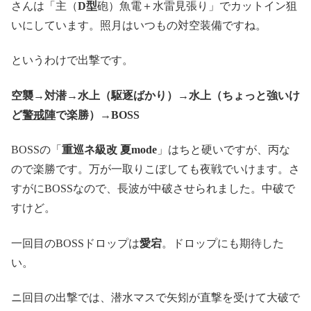
さんは「主（
D型
砲）魚電＋水雷見張り」でカットイン狙
いにしています。照月はいつもの対空装備ですね。
というわけで出撃です。
空襲→対潜→水上（駆逐ばかり）→水上（ちょっと強いけ
ど
警戒陣
で楽勝）→BOSS
BOSSの「
重巡ネ級改 夏mode
」はちと硬いですが、丙な
ので楽勝です。万が一取りこぼしても夜戦でいけます。さ
すがにBOSSなので、長波が中破させられました。中破で
すけど。
一回目のBOSSドロップは
愛宕
。ドロップにも期待した
い。
ニ回目の出撃では、潜水マスで矢矧が直撃を受けて大破で