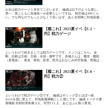
お次は戦力ゲージ１本目でございます。 編成は以下のような感じ。
第一、第ニともに高速統一が必要らしいですね。 制空値は400くら
い。でも丙なのでもっと少なくて良いはず。あと全部隊に対地装備を
ある程度装備させてます。途中水上部隊との戦闘もあるの...
【艦これ】2023夏イベ【E-2・
艦これ
丙】戦力ゲージ
というわけで続きましては戦力ゲージです。メンツはこちら。 金
剛、比叡は主砲・主砲・水偵・徹甲です。赤城さんは、艦攻・艦戦
（震電改）、夜攻、夜戦、彩雲。照月はおなじみ対空装備、雪風は、
主（D型砲）・魚・電＋水雷見張り、矢矧は主・主・水偵・甲標...
【艦これ】2023夏イベ【E-6・
艦これ
丙】戦力②
というわけで戦力ゲージ②です。 編成はギミック②とほぼ一緒、
Jervisを霞に変えて、対地装備満載にした感じです。 編成 トーチカ要
塞棲姫 先制対潜装備３人、対空CI１人、あとはぶん殴り要員。
Nelsonタッチが発動するかどうかで被害がガ...