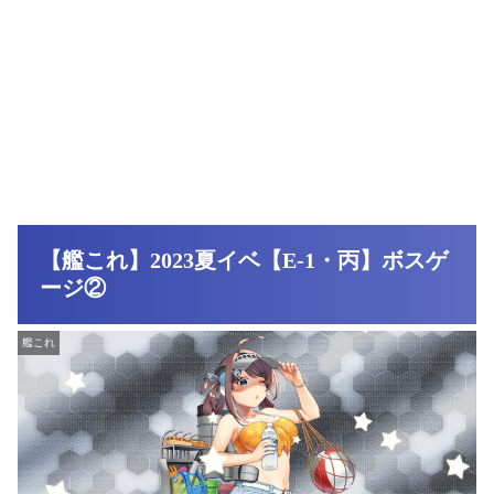
【艦これ】2023夏イベ【E-1・丙】ボスゲ
ージ②
艦これ