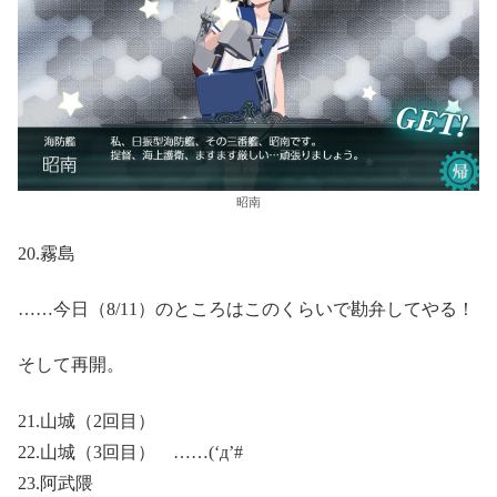
昭南
20.霧島
……今日（8/11）のところはこのくらいで勘弁してやる！
そして再開。
21.山城（2回目）
22.山城（3回目） ……(‘д’#
23.阿武隈