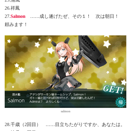
26.祥鳳
27.
Salmon
……成し遂げたぜ、その１！ 次は朝日！
頼みます！
salmon
28.千歳（2回目） ……目立ちたがりですか、あなたは。