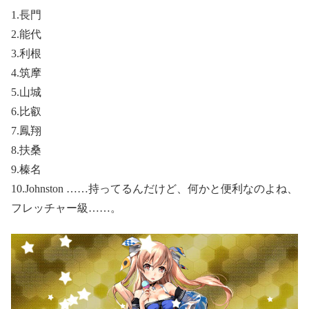
1.長門
2.能代
3.利根
4.筑摩
5.山城
6.比叡
7.鳳翔
8.扶桑
9.榛名
10.Johnston ……持ってるんだけど、何かと便利なのよね、
フレッチャー級……。