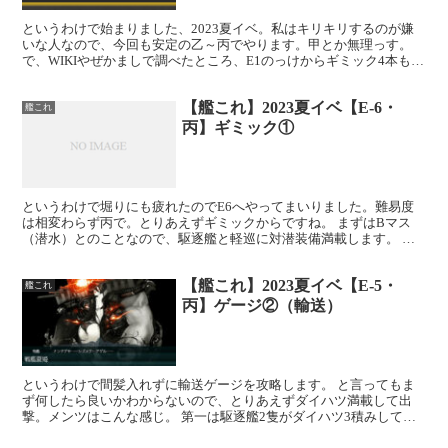
というわけで始まりました、2023夏イベ。私はキリキリするのが嫌
いな人なので、今回も安定の乙～丙でやります。甲とか無理っす。
で、WIKIやぜかましで調べたところ、E1のっけからギミック4本もあ
るｗ なんだこりゃｗｗｗ とりあえずスタート時の...
【艦これ】2023夏イベ【E-6・
艦これ
丙】ギミック①
というわけで堀りにも疲れたのでE6へやってまいりました。難易度
は相変わらず丙で。とりあえずギミックからですね。 まずはBマス
（潜水）とのことなので、駆逐艦と軽巡に対潜装備満載します。 編
成的には戦艦・空母・軽巡・駆逐４です。軽巡は五十鈴対潜...
【艦これ】2023夏イベ【E-5・
艦これ
丙】ゲージ②（輸送）
というわけで間髪入れずに輸送ゲージを攻略します。 と言ってもま
ず何したら良いかわからないので、とりあえずダイハツ満載して出
撃。メンツはこんな感じ。 第一は駆逐艦2隻がダイハツ3積みしてま
す。空母4隻についてはFBA攻撃ができるような感じ。制...