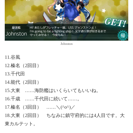
Johnston
11.谷風
12.榛名（2回目）
13.千代田
14.能代（2回目）
15.大東 ……海防艦はいくらいてもいいね。
16.千歳 ……千代田に続いて……。
17.榛名（3回目） ……＼(^o^)／
18.大東（2回目） ちなみに鎮守府的には4人目です。大
東カルテット。