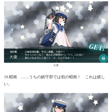
大東
19.昭南 ……うちの鎮守府では初の昭南！ これは嬉し
い。