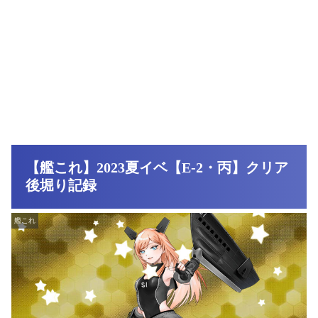
【艦これ】2023夏イベ【E-2・丙】クリア
後堀り記録
艦これ