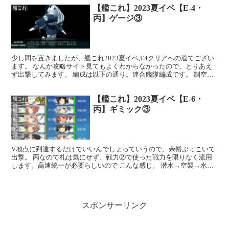
【艦これ】2023夏イベ【E-4・
艦これ
丙】ゲージ③
少し間を置きましたが、艦これ2023夏イベ,E4クリアへの道でござい
ます。 なんか攻略サイト見てもよくわからなかったので、とりあえ
ず出撃してみます。 編成は以下の通り。連合艦隊編成です。 制空値
はざっくり420くらいにしました。よくわからな...
【艦これ】2023夏イベ【E-6・
艦これ
丙】ギミック③
V地点に到達するだけでいいんでしょっていうので、余裕ぶっこいて
出撃。 丙なので札は気にせず、戦力②で使った戦力を限りなく流用
します。高速統一が必要らしいので こんな感じ。 潜水→空襲→水上
→Vマス（戦闘なし） というわけで、全く問題なく終了...
スポンサーリンク