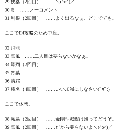
29.扶桑（2回目） ……＼(^o^)／
30.潮 ……ノーコメント
31.利根（2回目） ……よく出るなぁ、どこででも。
ここでE4攻略のため中座。
32.飛龍
33.雪風 ……二人目は要らないかなぁ。
34.鳳翔（2回目）
35.青葉
36.清霜
37.榛名（4回目） ……いい加減にしなさい(ﾟ∀ﾟ;)
ここで休憩。
38.霧島（2回目） ……金剛型戦艦は帰ってどうぞ。
39.雪風（2回目） ……だから要らないよ＼(^o^)／