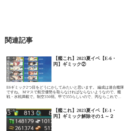
関連記事
【艦これ】2023夏イベ【E-6・
艦これ
丙】ギミック②
E6ギミック2つ目をどうにかしてみたいと思います。 編成は連合艦隊
ですね。 Mマスで航空優勢を取らなければならないようなので、艦
戦・水戦満載で。制空350弱。甲で355らしいので、丙ならこれで十
分でしょう。→実際に制空権確保までできていまし...
【艦これ】2023夏イベ【E-1・
艦これ
丙】ギミック解除その１～２