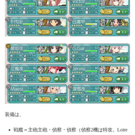
装備は、
戦艦＝主砲主砲・偵察・偵察（偵察2機は特攻。Loire