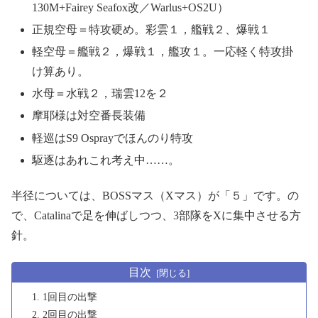
130M+Fairey Seafox改／Warlus+OS2U）
正規空母＝特攻硬め。彩雲１，艦戦２、爆戦１
軽空母＝艦戦２，爆戦１，艦攻１。一応軽く特攻掛
け算あり。
水母＝水戦２，瑞雲12を２
摩耶様は対空番長装備
軽巡はS9 Osprayでほんのり特攻
駆逐はあれこれ考え中……。
半径については、BOSSマス（Xマス）が「５」です。の
で、Catalinaで足を伸ばしつつ、3部隊をXに集中させる方
針。
目次
1回目の出撃
2回目の出撃