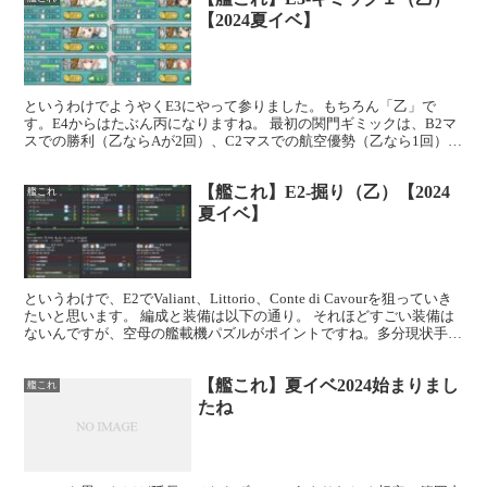
【2024夏イベ】
というわけでようやくE3にやって参りました。もちろん「乙」で
す。E4からはたぶん丙になりますね。 最初の関門ギミックは、B2マ
スでの勝利（乙ならAが2回）、C2マスでの航空優勢（乙なら1回）が
必要のようです。 まずはB2を解除すべく編成した...
【艦これ】E2-掘り（乙）【2024
艦これ
夏イベ】
というわけで、E2でValiant、Littorio、Conte di Cavourを狙っていき
たいと思います。 編成と装備は以下の通り。 それほどすごい装備は
ないんですが、空母の艦載機パズルがポイントですね。多分現状手持
ちのカードで切れる...
【艦これ】夏イベ2024始まりまし
艦これ
たね