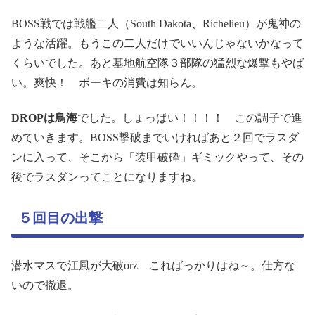
BOSS戦では戦艦二人（South Dakota、Richelieu）が鬼神の
ような活躍。もうこの二人だけでいいんじゃないかなって
くらいでした。あと基地航空隊３部隊の猛烈な爆撃もやば
い。爽快！ ボーキの消費は知らん。
DROPは鳥海
でした。しょっぱい！！！！ この調子で進
めていきます。BOSS撃破までいければあと２回でラスダ
ンに入って、そこから「装甲破砕」ギミックやって、その
後でラスダンってことになりますね。
５回目の出撃
潜水マスで江風が大破orz こればっかりはね～。仕方な
いので撤退。