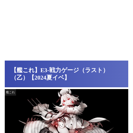
【艦これ】E3-戦力ゲージ（ラスト）
（乙）【2024夏イベ】
艦これ