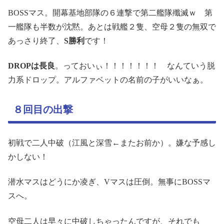
BOSSマス。開幕基地部隊の６連撃で第二艦隊殲滅ｗ 第
一艦隊も半数が沈黙。あとは戦艦２隻、空母２隻の無双で
あっさり終了、
S勝利
です！
DROPは長良
。っておいぃ！！！！！！！ なんていう脱
力系ドロップ。アルファベットの名前の子がいいなぁ。
８回目の出撃
初戦で二人中破（江風と深雪←またお前か）。嫌な予感し
かしない！
潜水マスはどうにか凌ぎ、Vマスは圧倒。無事にBOSSマ
スへ。
空母二人は早々に中破しちゃったんですが、それでも