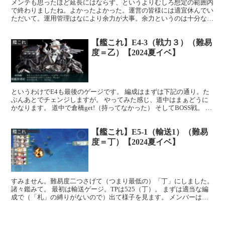
メンテも思ったほど延長にはならず、というよりむしろ想定の範囲内
で終わりましたね。よかったよかった。運営の皆様には適宜休んでい
ただいて。運用管理はなにより余力が大事。余力というのは十分な休
息から生まれます。運用管理のみならず、余力がないとろく...
【艦これ】E4-3（戦力３）（難易
艦これ
度＝乙）【2024夏イベ】
というわけでE4も最後のゲージです。 編成はまずは下記の通り。た
ぶんあとでチェンジしますが。 やってみた感じ、道中はまぁどうに
かなります。 道中で倉橋get!（持ってなかった） そしてBOSS戦。 っ
て、これ無理ゲーじゃない？＼(^o^)／...
【艦これ】E5-1（輸送1）（難易
艦これ
度＝丁）【2024夏イベ】
すみません。難易度二つさげて（つまり最低の）「丁」にしました。
諸々鑑みて。 最初は輸送ゲージ。TPは525（丁）。 まずは適当な編
成で（「札」の縛りがないので）出て様子を見ます。 メンバーは、
大淀（遊撃司令部あり）、摩耶（対空番長）、瑞鳳、...