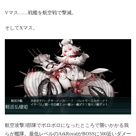
Vマス……戦艦を航空戦で撃滅。
そしてXマス。
航空攻撃3部隊でボロボロになったところで襲いかかる我
らが艦隊。最低レベルのArkRoyalがBOSSに500近いダメー