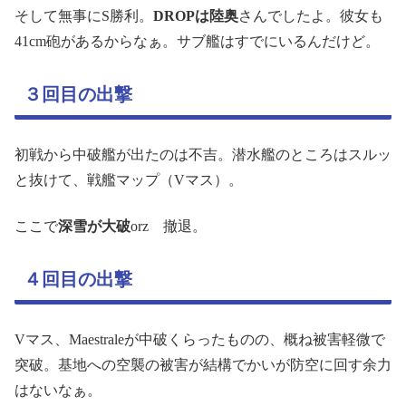
そして無事にS勝利。
DROPは陸奥
さんでしたよ。彼女も
41cm砲があるからなぁ。サブ艦はすでにいるんだけど。
３回目の出撃
初戦から中破艦が出たのは不吉。潜水艦のところはスルッ
と抜けて、戦艦マップ（Vマス）。
ここで
深雪が大破
orz 撤退。
４回目の出撃
Vマス、Maestraleが中破くらったものの、概ね被害軽微で
突破。基地への空襲の被害が結構でかいが防空に回す余力
はないなぁ。