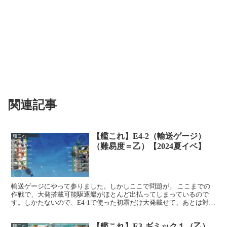
関連記事
【艦これ】E4-2（輸送ゲージ）
艦これ
（難易度＝乙）【2024夏イベ】
輸送ゲージにやって参りました。しかしここで問題が。 ここまでの
作戦で、大発搭載可能駆逐艦がほとんど出払ってしまっているので
す。しかたないので、E4-1で使った初霜だけ大発載せて、あとは対空
装備、対潜要員、主魚電CI要員にしました。この状態で...
【艦これ】E3-ギミック１（乙）
艦これ