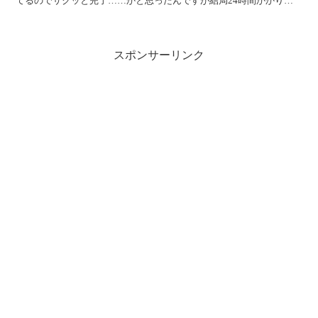
てるのでサクッと完了……かと思ったんですが結局24時間かかりま
した……。ひどいめにあったぜ。 というプラグイン...
スポンサーリンク