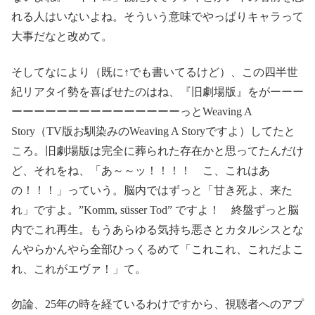
れる人はいないよね。そういう意味でやっぱりキャラって
大事だなと改めて。
そしてなにより（既に↑でも書いてるけど）、この四半世
紀リアタイ勢を喜ばせたのはね、『旧劇場版』をがーーー
ーーーーーーーーーーーーーーーっとWeaving A
Story（TV版お馴染みのWeaving A Storyですよ）してたと
ころ。旧劇場版は完全に葬られた存在かと思ってたんだけ
ど、それをね、「あ～～ッ！！！！ こ、これはあ
の！！！」っていう。脳内ではずっと「甘き死よ、来た
れ」ですよ。”Komm, süsser Tod” ですよ！ 終盤ずっと脳
内でこれ再生。もうあらゆる気持ち悪さとカタルシスとな
んやらかんやら全部ひっくるめて「これこれ、これだよこ
れ、これがエヴァ！」て。
勿論、25年の時を経ているわけですから、視聴者へのアプ