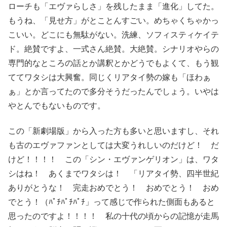
ローチも「エヴァらしさ」を残したまま「進化」してた。
もうね、「見せ方」がとことんすごい。めちゃくちゃかっ
こいい。どこにも無駄がない。洗練、ソフィスティケイテ
ド。絶賛ですよ、一式さん絶賛。大絶賛。シナリオやらの
専門的なところの話とか講釈とかどうでもよくて、もう観
ててワタシは大興奮。同じくリアタイ勢の嫁も「ほわぁ
ぁ」とか言ってたので多分そうだったんでしょう。いやは
やとんでもないものです。
この「新劇場版」から入った方も多いと思いますし、それ
も古のエヴァファンとしては大変うれしいのだけど！ だ
けど！！！！ この「シン・エヴァンゲリオン」は、ワタ
シはね！ あくまでワタシは！ 「リアタイ勢、四半世紀
ありがとうな！ 完走おめでとう！ おめでとう！ おめ
でとう！（ﾊﾟﾁﾊﾟﾁﾊﾟﾁ」って感じで作られた側面もあると
思ったのですよ！！！！ 私の十代の頃からの記憶が走馬