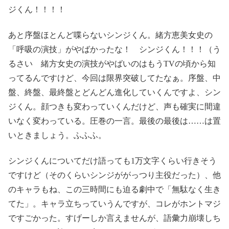
ジくん！！！！
あと序盤ほとんど喋らないシンジくん。緒方恵美女史の
「呼吸の演技」がやばかったな！ シンジくん！！！（う
るさい 緒方女史の演技がやばいのはもうTVの頃から知
ってるんですけど、今回は限界突破してたなぁ。序盤、中
盤、終盤、最終盤とどんどん進化していくんですよ、シン
ジくん。顔つきも変わっていくんだけど、声も確実に間違
いなく変わっている。圧巻の一言。最後の最後は……は置
いときましょう。ふふふ。
シンジくんについてだけ語っても1万文字くらい行きそう
ですけど（そのくらいシンジががっつり主役だった）、他
のキャラもね、この三時間にも迫る劇中で「無駄なく生き
てた」。キャラ立ちっていうんですが、コレがホントマジ
ですごかった。すげーしか言えませんが、語彙力崩壊しち