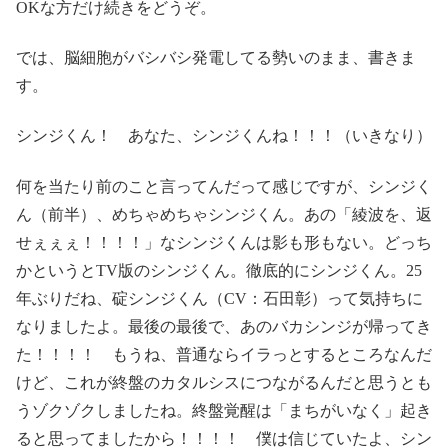
OKな方だけ続きをどうぞ。
では、脳細胞がバシバシ発電してる勢いのまま、書きま
す。
シンジくん！ あなた、シンジくんね！！！（いきなり）
何を当たり前のこと言ってんだって感じですが、シンジく
ん（前半）、めちゃめちゃシンジくん。あの「綾波を、返
せぇぇぇ！！！！」なシンジくんは影も形もない。どっち
かというとTV版のシンジくん。徹底的にシンジくん。25
年ぶりだね、碇シンジくん（CV：石田彰）って気持ちに
なりましたよ。最後の最後で、あのバカシンジが帰ってき
た！！！！ もうね、普通ならイラっとするところなんだ
けど、これが終盤のカタルシスにつながるんだと思うとも
うゾクゾクしましたね。終盤覚醒は「まちがいなく」起き
ると思ってましたから！！！！ 僕は信じていたよ、シン