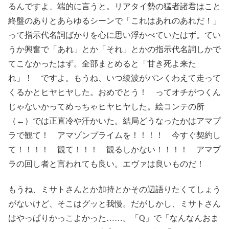
るんですよ、端的に言うと。リアタイ勢の猛者諸君はこと
終盤のありとあらゆるシーンで「これはあれのあれだ！」
って指示代名詞ばかりを心に思い浮かべていたはず。てい
うか興奮で「あれ」とか「それ」とかの指示代名詞しかで
てこなかったはず。全部まとめると「甘き死よ来た
れ」！ ですよ。もうね、いつ綾波がパンくわえて走って
くるかとヒヤヒヤした。おめでとう！ ってオチがつくん
じゃないかってめっちゃヒヤヒヤした。絵コンテの所
（←）では正直冷や汗かいた。結局どうなったかはアマプ
ラで観て！ アマゾンプライムを！！！！ 今すぐ契約し
て！！！！ 観て！！！ 観るしかない！！！！ アマプ
ラの回し者と言われても良い。エヴァは良いものだ！
もうね、ミサトさんとか加持とかその辺語りたくてしょう
がないけど、そこはグッと我慢。だがしかし、ミサトさん
はやっぱりかっこよかった……。「Q」で「なんなんおま