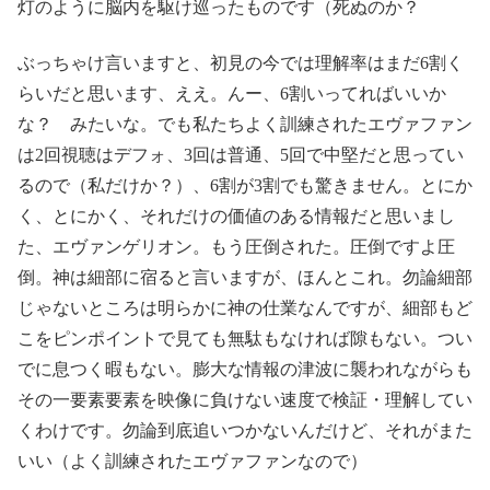
灯のように脳内を駆け巡ったものです（死ぬのか？
ぶっちゃけ言いますと、初見の今では理解率はまだ6割く
らいだと思います、ええ。んー、6割いってればいいか
な？ みたいな。でも私たちよく訓練されたエヴァファン
は2回視聴はデフォ、3回は普通、5回で中堅だと思ってい
るので（私だけか？）、6割が3割でも驚きません。とにか
く、とにかく、それだけの価値のある情報だと思いまし
た、エヴァンゲリオン。もう圧倒された。圧倒ですよ圧
倒。神は細部に宿ると言いますが、ほんとこれ。勿論細部
じゃないところは明らかに神の仕業なんですが、細部もど
こをピンポイントで見ても無駄もなければ隙もない。つい
でに息つく暇もない。膨大な情報の津波に襲われながらも
その一要素要素を映像に負けない速度で検証・理解してい
くわけです。勿論到底追いつかないんだけど、それがまた
いい（よく訓練されたエヴァファンなので）