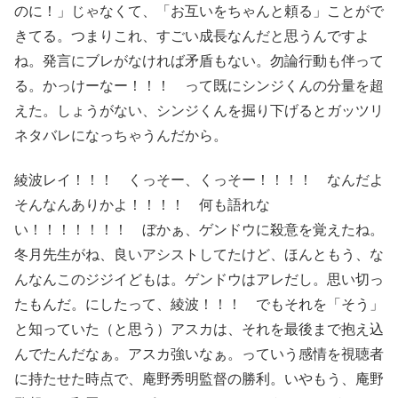
のに！」じゃなくて、「お互いをちゃんと頼る」ことがで
きてる。つまりこれ、すごい成長なんだと思うんですよ
ね。発言にブレがなければ矛盾もない。勿論行動も伴って
る。かっけーなー！！！ って既にシンジくんの分量を超
えた。しょうがない、シンジくんを掘り下げるとガッツリ
ネタバレになっちゃうんだから。
綾波レイ！！！ くっそー、くっそー！！！！ なんだよ
そんなんありかよ！！！！ 何も語れな
い！！！！！！！ ぼかぁ、ゲンドウに殺意を覚えたね。
冬月先生がね、良いアシストしてたけど、ほんともう、な
んなんこのジジイどもは。ゲンドウはアレだし。思い切っ
たもんだ。にしたって、綾波！！！ でもそれを「そう」
と知っていた（と思う）アスカは、それを最後まで抱え込
んでたんだなぁ。アスカ強いなぁ。っていう感情を視聴者
に持たせた時点で、庵野秀明監督の勝利。いやもう、庵野