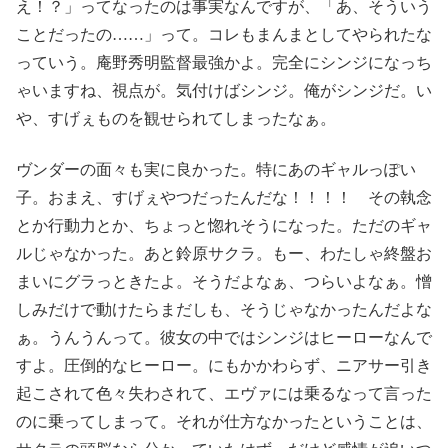
え！？」ってなったのは事実なんですが、「あ、そういう
ことだったの……」って。コレもまんまとしてやられたな
っていう。庵野秀明監督最強かよ。完全にシンジになっち
ゃいますね、視点が。気付けばシンジ。俺がシンジだ。い
や、すげぇものを観せられてしまったなぁ。
ヴンダーの面々も実に良かった。特にあのギャルっぽい
子。おまえ、すげぇやつだったんだな！！！！ その執念
とか行動力とか、ちょっと惚れそうになった。ただのギャ
ルじゃなかった。あと鈴原サクラ。もー、わたしゃ終盤お
まいにグラっときたよ。そうだよなぁ、つらいよなぁ。憎
しみだけで動けたらまだしも、そうじゃなかったんだよな
ぁ。うんうんって。彼女の中ではシンジはヒーローなんで
すよ。圧倒的なヒーロー。にもかかわらず、ニアサー引き
起こされて色々失わされて、エヴァには乗るなって言った
のに乗ってしまって。それが仕方なかったということは、