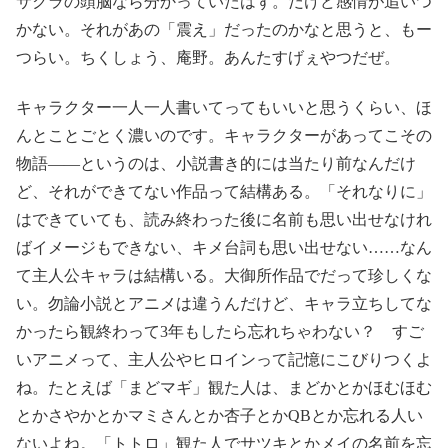
サクラの頭脳なら分かっていたはず。だけど感情が追いつ
かない。それがあの「震え」だったのかなと思うと、もー
つらい。ちくしょう、庵野。あんたすげぇやつだぜ。
キャラクター一人一人書いてってもいいと思うくらい、ほ
んとことごとく濃いのです。キャラクターがあってこその
物語――というのは、小説書き的には当たり前なんだけ
ど、それができてない作品って結構ある。「それなりに」
はできていても、読み終わった後に名前も思い出せなけれ
ばイメージもできない、キメ台詞も思い出せない……なん
て主人公キャラは結構いる。大御所作品でだって珍しくな
い。勿論小説とアニメは違うんだけど、キャラ立ちしてな
かったら観終わって3年もしたら忘れちゃわない？ すご
いアニメって、主人公やヒロインって記憶にこびりつくよ
ね。たとえば「まどマギ」観た人は、まどかとかほむほむ
とかさやかとかマミさんとか杏子とかQBとか忘れる人い
ないよね。「トトロ」観た人でサツキとかメイの名前を忘