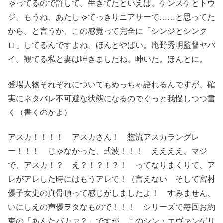
ゃってるので許して。生きてたといえば、ケンスケとトウ
ジ。もうね、あたしゃてっきりニアサーで……と思ってた
から。と言うか、この感覚って完全に「シンジとシンク
ロ」してるんですよね。ほんとやばい。庵野秀明監督ヤバ
イ。観てる私と妻は呻きましたね、呻いた。ほんとに。
登場人物それぞれについてもめっちゃ語れるんですが、確
実にネタバレ不可避な状態になるのでぐっと我慢しつつ書
く（書くのかよ）
アスカ！！！！ アスカさん！ 惣流アスカラングレ
ー！！！ じゃなかった、式波！！！ ええええ、マジ
で、アスカ！？ え？！？！？！ ってなりまくりで、ア
レがアレした時にはもうアレで！（言えない そして宮村
優子女史の真骨頂って感じがしましたよ！ すみません、
いにしえの声優ヲタなもので！！！ シリーズで毎回お約
束の「あんたバカァ？」ですが、このシン・エヴァンゲリ