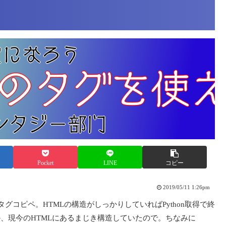
Pocket
LINE
コピー
2019/05/11 1:26pm
グコピペ。HTMLの構造がしっかりしていればPython取得で終
、現今のHTMLにあるまじき構造していたので。ちなみに