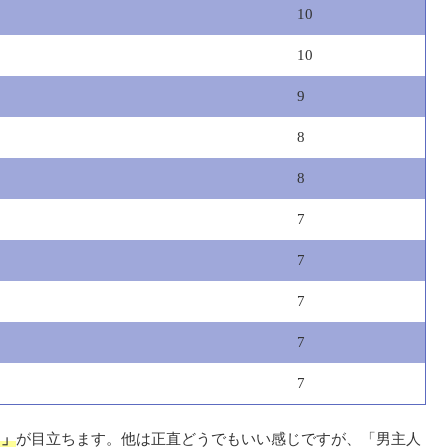
10
10
9
8
8
7
7
7
7
7
り」
が目立ちます。他は正直どうでもいい感じですが、「男主人