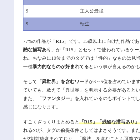
9
主人公最強
9
転生
77%の作品が「
R15
」です。15歳以上に向けた作品で
酷な描写あり
」が「R15」とセットで使われているケ
ね。ちなみに10位までのタグでは「性的」なものは見
一種
暴力的なものが好まれてる
という事が言えるのか
そして
「異世界」を含むワード
が3～5位を占めていま
ていても、敢えて「異世界」を明示する必要があるとい
また、「
ファンタジー
」を入れているのもポイントでし
感じになります。
すごくざっくりまとめると
「R15」「残酷な描写あり
れるのが、タグの前提条件としてはよさそうです。ま
が2割前後含まれており、「魔法」を含むことも可能で