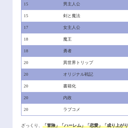
15
男主人公
15
剣と魔法
17
女主人公
18
魔王
18
勇者
20
異世界トリップ
20
オリジナル戦記
20
書籍化
20
内政
20
ラブコメ
ざっくり、
「冒険」「ハーレム」「恋愛」「成り上が