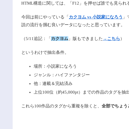
HTML構造に関しては、「F12」を押せば誰でも見られ
今回は前にやっている「
カクヨム vs 小説家になろう
」
説の流行を掴む良いデータになったと思っています。
（5/11追記：「
カクヨム
」版もできました
→こちら
）
というわけで抽出条件。
場所：小説家になろう
ジャンル：ハイファンタジー
他：連載＆完結済み
上位100位（約45,000pt）までの作品のタグを抽
これら100作品のタグから重複を除くと、
全部でちょうど