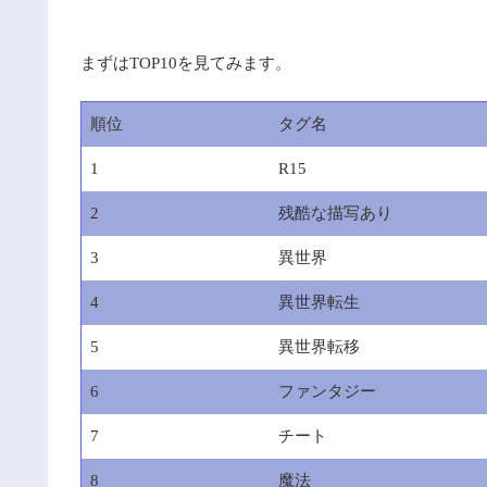
まずはTOP10を見てみます。
順位
タグ名
1
R15
2
残酷な描写あり
3
異世界
4
異世界転生
5
異世界転移
6
ファンタジー
7
チート
8
魔法