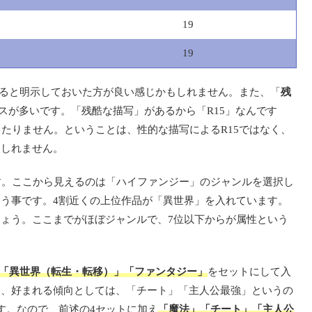
19
19
あると明示しておいた方が良い感じかもしれません。また、「
残
ースが多いです。「残酷な描写」があるから「R15」なんです
当たりません。ということは、性的な描写によるR15ではなく、
もしれません。
す。ここから見えるのは「ハイファンジー」のジャンルを選択し
う事です。4割近くの上位作品が「異世界」を入れています。
ょう。ここまでがほぼジャンルで、7位以下からが属性という
」「異世界（転生・転移）」「ファンタジー」
をセットにして入
た、好まれる傾向としては、「チート」「主人公最強」というの
す。なので、前述の4セットに加え
「魔法」「チート」「主人公