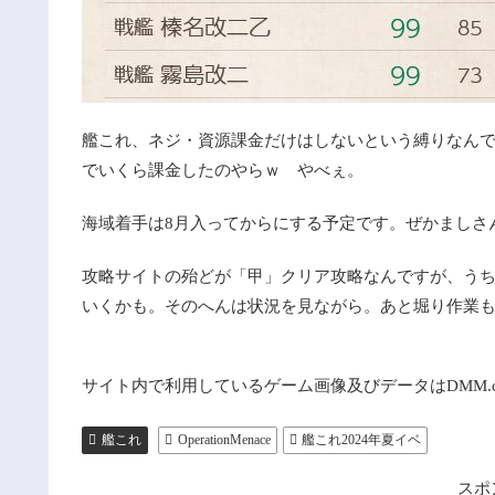
艦これ、ネジ・資源課金だけはしないという縛りなん
でいくら課金したのやらｗ やべぇ。
海域着手は8月入ってからにする予定です。ぜかましさ
攻略サイトの殆どが「甲」クリア攻略なんですが、う
いくかも。そのへんは状況を見ながら。あと堀り作業
サイト内で利用しているゲーム画像及びデータはDMM.
艦これ
OperationMenace
艦これ2024年夏イベ
スポ