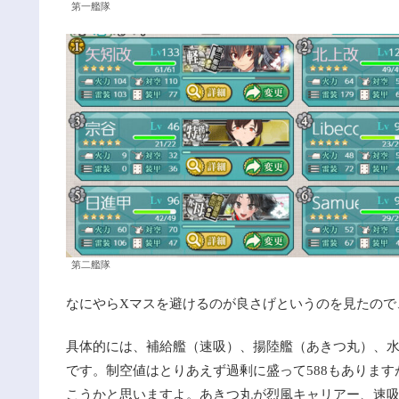
第一艦隊
第二艦隊
なにやらXマスを避けるのが良さげというのを見たので
具体的には、補給艦（速吸）、揚陸艦（あきつ丸）、
です。制空値はとりあえず過剰に盛って588もありま
こうかと思いますよ。あきつ丸が烈風キャリアー、速