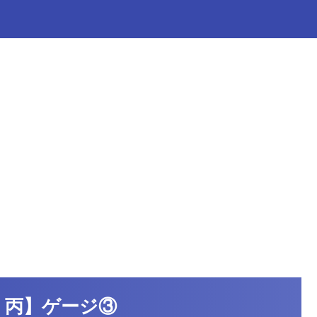
6・丙】ゲージ③