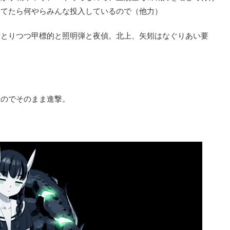
見てたら何やらみんな投入しているので（他力）
空とりつつ甲標的と照明弾と夜偵。北上、矢矧はなぐりあい要
たのでそのまま進撃。