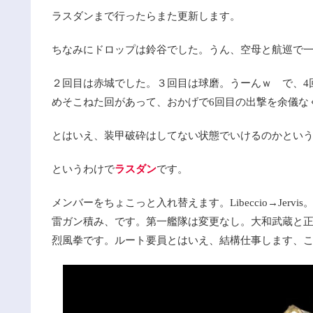
ラスダンまで行ったらまた更新します。
ちなみにドロップは鈴谷でした。うん、空母と航巡で
２回目は赤城でした。３回目は球磨。うーんｗ で、4回目
めそこねた回があって、おかげで6回目の出撃を余儀な
とはいえ、装甲破砕はしてない状態でいけるのかとい
というわけで
ラスダン
です。
メンバーをちょこっと入れ替えます。Libeccio→Jervi
雷ガン積み、です。第一艦隊は変更なし。大和武蔵と正
烈風拳です。ルート要員とはいえ、結構仕事します、