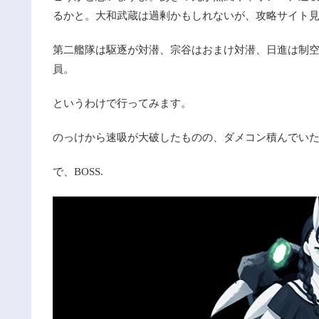
るかと。大和武蔵は過剰かもしれないが、攻略サイト
第二艦隊は駆逐が対潜、宗谷はおまけ対潜、日進は制
員。
というわけで行ってみます。
のっけから速吸が大破したものの、ダメコン積んでい
で、BOSS.