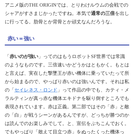
アニメ版のTHE ORIGINでは、とりわけルウムの会戦での
シャアがすさまじかったですね。本気で
通常の三倍
を出し
に行ってる。肋骨とか背骨とか頑丈なんだろうな。
赤い＝強い
「
赤いのが強い
」ってのはもうロボットSF世界では常識
のようなものです。三倍速いかどうかはともかく。もとは
と言えば、実在した撃墜王が赤い機体に乗っていたって所
から始まるので、やっぱり赤いのは強いんです。それは私
の「
セイレネス・ロンド
」って作品の中でも、カティ・メ
ラルティンが真っ赤な機体エキドナを駆り倒すところでも
表現されています。赤は正義。第二部ではその「赤」と敵
の「白」が戦うシーンがあるんですが、どっちが勝つのか
は読んでのお楽しみでして。と、宣伝をぶちこんでおく。
でもやっぱり「敢えて目立つ赤」をぬったくった機体っ