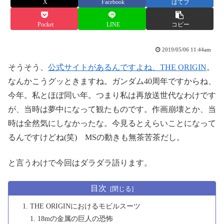
X
Facebook
はてブ
Pocket
LINE
コピー
2019/05/06 11:44am
そうそう、
公式サイトがあるんですよね、THE ORIGIN
。
なんかこうグッときますね。ガンダム40周年ですからね、
今年。私とほぼ同い年。つまり私は再放送世代なわけです
が、当時は夢中になって観たものです。作画崩壊とか、当
時は全然気にしなかったな。今見るとえらいことになって
るんですけどね(笑) MSの動きも無茶苦茶だし。
と言うわけで今回はダラダラ語ります。
目次
THE ORIGINにおけるモビルスーツ
18mの金属の巨人の恐怖