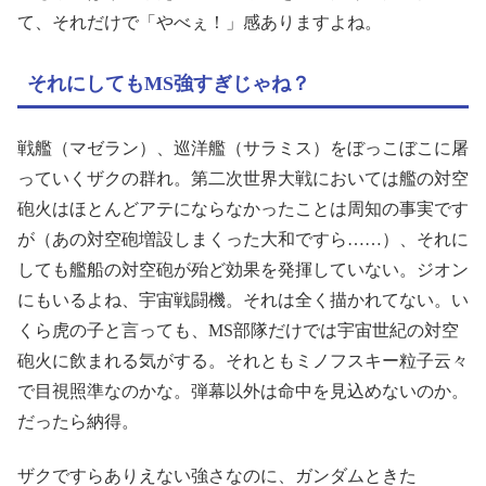
て、それだけで「やべぇ！」感ありますよね。
それにしてもMS強すぎじゃね？
戦艦（マゼラン）、巡洋艦（サラミス）をぼっこぼこに屠
っていくザクの群れ。第二次世界大戦においては艦の対空
砲火はほとんどアテにならなかったことは周知の事実です
が（あの対空砲増設しまくった大和ですら……）、それに
しても艦船の対空砲が殆ど効果を発揮していない。ジオン
にもいるよね、宇宙戦闘機。それは全く描かれてない。い
くら虎の子と言っても、MS部隊だけでは宇宙世紀の対空
砲火に飲まれる気がする。それともミノフスキー粒子云々
で目視照準なのかな。弾幕以外は命中を見込めないのか。
だったら納得。
ザクですらありえない強さなのに、ガンダムときた