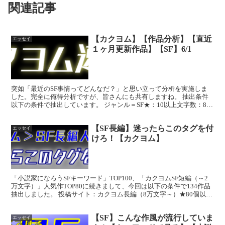
関連記事
【カクヨム】【作品分析】【直近
エッセイ
１ヶ月更新作品】【SF】6/1
突如「最近のSF事情ってどんなだ？」と思い立って分析を実施しま
した。完全に俺得分析ですが、皆さんにも共有しますね。 抽出条件
以下の条件で抽出しています。 ジャンル＝SF★：10以上文字数：8万
文字以上更新日：だいたい1ヶ月以内が最新更新日...
【SF長編】迷ったらこのタグを付
エッセイ
けろ！【カクヨム】
「小説家になろうSFキーワード」TOP100、「カクヨムSF短編（～2
万文字）」人気作TOP80に続きまして、今回は以下の条件で134作品
抽出しました。 投稿サイト：カクヨム長編（8万文字～）★80個以上
（100個以上にするとサンプリングが...
【SF】こんな作風が流行していま
エッセイ