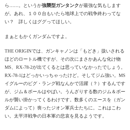
ら……。というか
強襲型ガンタンク
が最強な気もします
が。あれ、１００台もいたら地球上での戦争終わってな
い？ 詳しくはググってほしい。
まぁともかくガンダムですよ。
THE ORIGINでは、ガンキャノンは「もどき」扱いされる
ほどのロートル機ですが、その次にまさかあんな化け物
MS、RX-78-2が出てくるとは思っていなかったでしょう。
RX-78-1はどっかいっちゃったけど。そしてジム強い。MS
イグルーのビグ・ラング戦なんかで活躍（？）するんです
が、ジム＆ボールはやばい。うんざりする数のジム＆ボー
ルが襲い掛かってくるわけです。数多くのエースを（ガン
ダムによって）喪ったジオン軍兵士たちに。これはこわ
い。太平洋戦争の日本軍の悲哀を見るようです。