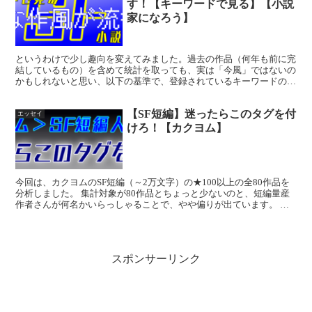
す！【キーワードで見る】【小説
家になろう】
というわけで少し趣向を変えてみました。過去の作品（何年も前に完
結しているもの）を含めて統計を取っても、実は「今風」ではないの
かもしれないと思い、以下の基準で、登録されているキーワードのデ
ータを取ってみました。 ジャンル＝SF全部＠小説家にな...
【SF短編】迷ったらこのタグを付
エッセイ
けろ！【カクヨム】
今回は、カクヨムのSF短編（～2万文字）の★100以上の全80作品を
分析しました。 集計対象が80作品とちょっと少ないのと、短編量産
作者さんが何名かいらっしゃることで、やや偏りが出ています。 で
はいきなりですがTOP20をご覧ください。 順...
スポンサーリンク