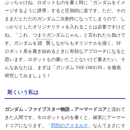
ぶっちゃけね、ロボットものを書く時に「ガンダムをイメ
ージするように誘導」すると圧倒的に楽です。ただ、その
ままだとただのガンダム二次創作になってしまうので、し
っかりとしたオリジナリティを入れることは必要ですけど
ね。「これ、つまりガンダムじゃん」と言われたら負けで
オーバーライド
す。ガンダムを
踏襲
しながらもオリジナルを描く。SF
ロボット系を書き始めるときに有効なアプローチになると
思います。ロボットもの書いたことないけど書きたい。そ
んなあなたは、まずは「ガンダム THE ORIGIN」を徹底
研究してみましょう！
斯くいう私は
ガンダム
→
ファイブスター物語
→
アーマードコア
と流れて
きた人間です。今ロボットものを書くと、確実にアーマー
ドコアになります。「
閃烈のアスタルテ
」なんてまさにそ