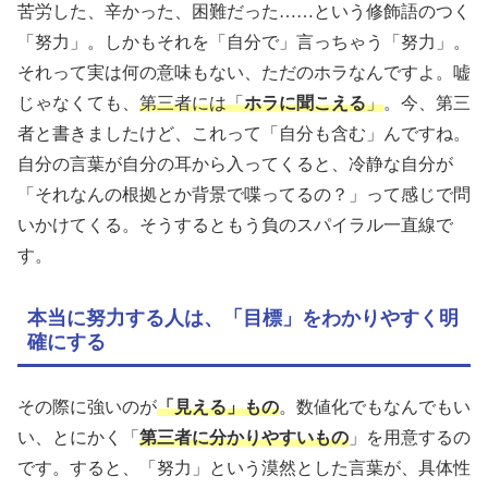
苦労した、辛かった、困難だった……という修飾語のつく
「努力」。しかもそれを「自分で」言っちゃう「努力」。
それって実は何の意味もない、ただのホラなんですよ。嘘
じゃなくても、
第三者には「
ホラに聞こえる
」
。今、第三
者と書きましたけど、これって「自分も含む」んですね。
自分の言葉が自分の耳から入ってくると、冷静な自分が
「それなんの根拠とか背景で喋ってるの？」って感じで問
いかけてくる。そうするともう負のスパイラル一直線で
す。
本当に努力する人は、「目標」をわかりやすく明
確にする
その際に強いのが
「見える」もの
。数値化でもなんでもい
い、とにかく「
第三者に分かりやすいもの
」を用意するの
です。すると、「努力」という漠然とした言葉が、具体性