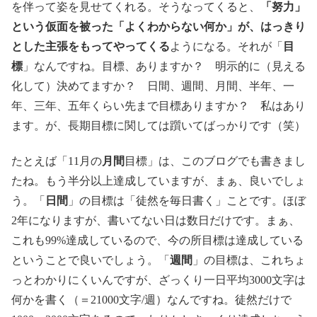
を伴って姿を見せてくれる。そうなってくると、
「努力」
という仮面を被った「よくわからない何か」が、はっきり
とした主張をもってやってくる
ようになる。それが「
目
標
」なんですね。目標、ありますか？ 明示的に（見える
化して）決めてますか？ 日間、週間、月間、半年、一
年、三年、五年くらい先まで目標ありますか？ 私はあり
ます。が、長期目標に関しては躓いてばっかりです（笑）
たとえば「11月の
月間
目標」は、このブログでも書きまし
たね。もう半分以上達成していますが、まぁ、良いでしょ
う。「
日間
」の目標は「徒然を毎日書く」ことです。ほぼ
2年になりますが、書いてない日は数日だけです。まぁ、
これも99%達成しているので、今の所目標は達成している
ということで良いでしょう。「
週間
」の目標は、これちょ
っとわかりにくいんですが、ざっくり一日平均3000文字は
何かを書く（＝21000文字/週）なんですね。徒然だけで