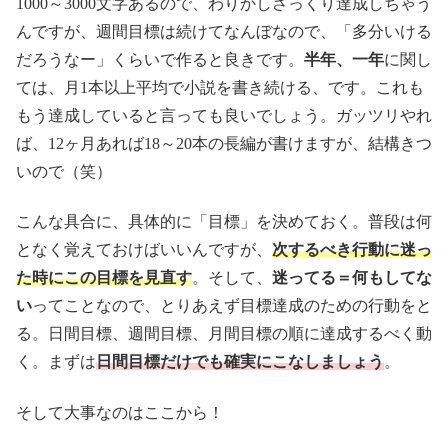
1000～3000文字あるので、わりかしさっくり達成しちゃう
んですが、週間目標は続けてなんぼなので、「多分いける
だろうなー」くらいで作ると良きです。
半年、一年
に関し
ては、月1本以上平均で小説を書き続ける、です。これも
もう達成していると言っても良いでしょう。ガッツリやれ
ば、12ヶ月あれば18～20本の長編が書けますが、結構きつ
いので（笑）
こんな具合に、具体的に「目標」を決めておく。普段は何
となく覚えておけばいいんですが、
次するべき行動に迷っ
た時にこの目標を見直す
。そして、
迷ってる＝何もしてな
い
ってことなので、とりあえず目標達成のための行動をと
る。日間目標、週間目標、月間目標の順に達成するべく動
く。まずは
日間目標だけでも確実にこなしましょう
。
そして大事なのはここから！