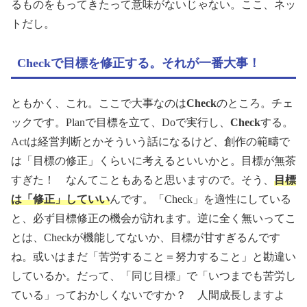
るものをもってきたって意味がないじゃない。ここ、ネッ
トだし。
Checkで目標を修正する。それが一番大事！
ともかく、これ。ここで大事なのは
Check
のところ。チェ
ックです。Planで目標を立て、Doで実行し、
Check
する。
Actは経営判断とかそういう話になるけど、創作の範疇で
は「目標の修正」くらいに考えるといいかと。目標が無茶
すぎた！ なんてこともあると思いますので。そう、
目標
は「修正」していい
んです。「Check」を適性にしている
と、必ず目標修正の機会が訪れます。逆に全く無いってこ
とは、Checkが機能してないか、目標が甘すぎるんです
ね。或いはまだ「苦労すること＝努力すること」と勘違い
しているか。だって、「同じ目標」で「いつまでも苦労し
ている」っておかしくないですか？ 人間成長しますよ