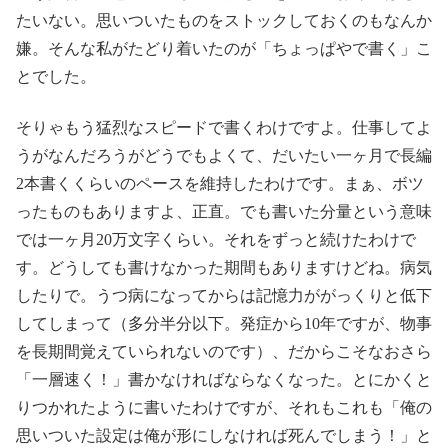
たいない。思いついたものをストックしておくのもなんか
嫌。そんな私がたどり着いたのが「ちょっぱやで書く」こ
とでした。
そりゃもう猛烈なスピードで書くわけですよ。仕事してよ
うがなんだろうがどうでもよくて、だいたい一ヶ月で長編
2本書くくらいのペースを維持したわけです。まぁ、ボツ
ったものもありますよ、正直。でも書いた分量という意味
では一ヶ月20万文字くらい。それをずっと続けたわけで
す。どうしても書けなかった期間もありますけどね。病気
したりで。うつ病になってからは記憶力ががっくりと低下
してしまって（多分半分以下。発症から10年ですが、物事
を長期間覚えていられないのです）、だからこそなおさら
「一層速く！」書かなければならなくなった。とにかくと
りつかれたように書いたわけですが、それもこれも「俺の
思いついた設定は俺が形にしなければ死んでしまう！」と