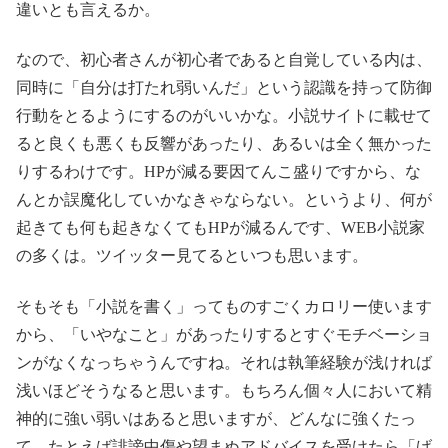
違いとも言えるか。
なので、初心者さんが初心者であると自覚している内は、
同時に「自分は打たれ弱いんだ」という認識を持って防御
行動をとるようにするのがいいかな。小説サイトに載せて
ると良くも悪くも反響があったり、あるいは全く無かった
りするわけです。HPが減る要因てんこ盛りですから、な
んとか誤魔化していかなきゃならない。というより、何が
起きても何も起きなくてもHPが減るんです、WEB小説家
の多くは。ツイッター見てるといつも思います。
そもそも「小説を書く」ってものすごくカロリー使います
から、「いやなこと」があったりするとすぐモチベーショ
ンがなくなっちゃうんですね。それは執筆経験が浅ければ
浅いほどそうなると思います。もちろん個々人において精
神的に強い弱いはあると思いますが、どんなに強くたっ
て、たとえば誹謗中傷や望まぬアドバイスを受けたら「げ