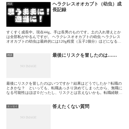
ヘラクレスオオカブト（幼虫）成
雑談
長記録
すくすく成長中。現在44g。手は長男のものです。土の入れ替えとか
は全部私がやるんですが。 ヘラクレスオオカブトの幼虫 ヘラクレス
オオカブトの幼虫は最終的には120g程度（玉子2個分）ほどになると
のこと。以前、ヘラクレスオオカブトの亜種、ヘラ...
最後にリスクを冒したのは……
雑談
最後にリスクを冒したのはいつですか ? 結果はどうでしたか ? 転職の
ときかな？ といっても、転職あっさり決めてしまったから、無職に
なる可能性はほぼ０だったし、リスクとは言えないかも。転職経験は
かなり多いから転職自体のハードルは低いんですよ...
答えたくない質問
エッセイ