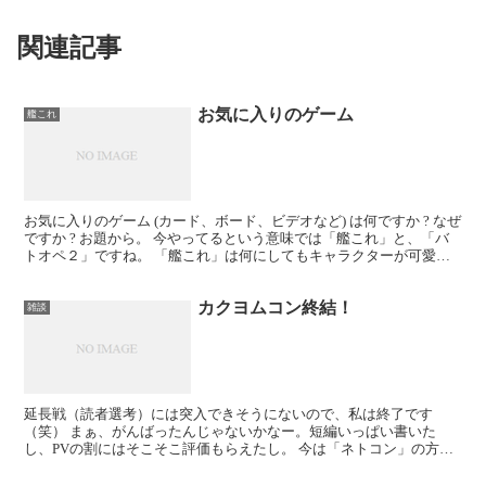
関連記事
お気に入りのゲーム
艦これ
お気に入りのゲーム (カード、ボード、ビデオなど) は何ですか ? なぜ
ですか ? お題から。 今やってるという意味では「艦これ」と、「バ
トオペ２」ですね。 「艦これ」は何にしてもキャラクターが可愛い
です。とてもよい。もちろん、キャラクター...
カクヨムコン終結！
雑談
延長戦（読者選考）には突入できそうにないので、私は終了です
（笑） まぁ、がんばったんじゃないかなー。短編いっぱい書いた
し、PVの割にはそこそこ評価もらえたし。 今は「ネトコン」の方で
すね。参加しているのは。 「腰痛剣士と肩凝り魔女」のver...