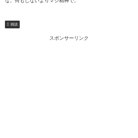
な。何もしないよりマシ精神で。
雑談
スポンサーリンク