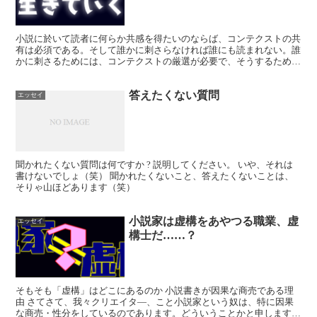
小説に於いて読者に何らか共感を得たいのならば、コンテクストの共
有は必須である。そして誰かに刺さらなければ誰にも読まれない。誰
かに刺さるためには、コンテクストの厳選が必要で、そうするために
はコンセプトの設定が必要である。
答えたくない質問
エッセイ
聞かれたくない質問は何ですか ? 説明してください。 いや、それは
書けないでしょ（笑） 聞かれたくないこと、答えたくないことは、
そりゃ山ほどあります（笑）
小説家は虚構をあやつる職業、虚
エッセイ
構士だ……？
そもそも「虚構」はどこにあるのか 小説書きが因果な商売である理
由 さてさて、我々クリエイタ―、こと小説家という奴は、特に因果
な商売・性分をしているのであります。どういうことかと申します