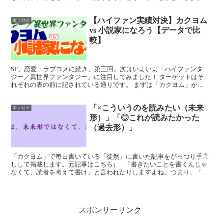
と、ノンフィクション専門作家でもない限り、私たちは「虚構...
【ハイファン実績対決】カクヨム
エッセイ
vs 小説家になろう【データで比
較】
SF、恋愛・ラブコメに続き、第三回。次はいよいよ「ハイファンタ
ジー／異世界ファンタジー」に注目してみました！ ターゲットはそ
れぞれの表の前に記されている通りです。 まずは「カクヨム」か
ら。「異世界ファンタジー」「10000文字以上」「完結済...
「×こういうのを読みたい（未来
エッセイ
形）」「◎これが読みたかった
（過去形）」
「カクヨム」で毎日書いている「徒然」に書いた記事をがっつり手直
しして掲載します。元記事はこちら↓ 「書きたいことを書くんじゃ
なくて、読者を考えて書け」と言われたりしますよね。つまり、「書
きたいこと≠読者の求めるもの」だからNGで、「読者の...
スポンサーリンク