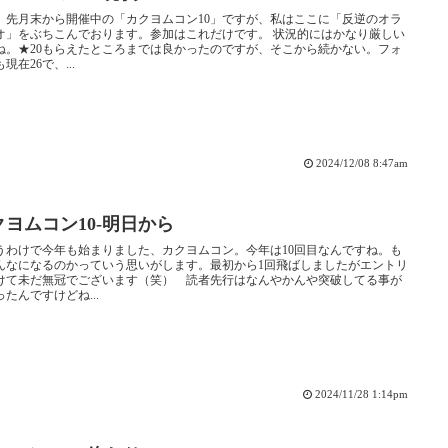
、先月末から開催中の「カクヨムコン10」ですが、私はここに「反逆のオラ
オ」をぶちこんでおります。参加はこれだけです。 状況的にはかなり厳しい
ね。★20もらえたところまでは良かったのですが、そこから続かない。フォ
現在26で、...
2024/12/08 8:47am
クヨムコン10-明日から
うわけで今年も始まりました、カクヨムコン。今年は10回目なんですね。も
んなになるのかっていう思いがします。最初から1回飛ばしましたがエントリ
けて未だ無冠でございます（笑） 読者先行はなんやかんや突破してる事が
ったんですけどね...
2024/11/28 1:14pm