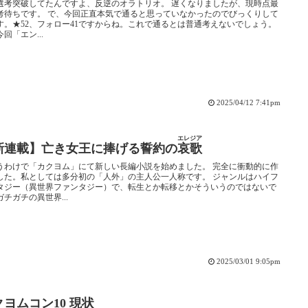
選考突破してたんですよ、反逆のオラトリオ。 遅くなりましたが、現時点最
考待ちです。 で、今回正直本気で通ると思っていなかったのでびっくりして
す。★52、フォロー41ですからね。これで通るとは普通考えないでしょう。
回「エン...
2025/04/12 7:41pm
エレジア
新連載】亡き女王に捧げる誓約の
哀歌
うわけで「カクヨム」にて新しい長編小説を始めました。 完全に衝動的に作
した。私としては多分初の「人外」の主人公一人称です。 ジャンルはハイフ
タジー（異世界ファンタジー）で、転生とか転移とかそういうのではないで
ガチガチの異世界...
2025/03/01 9:05pm
クヨムコン10 現状