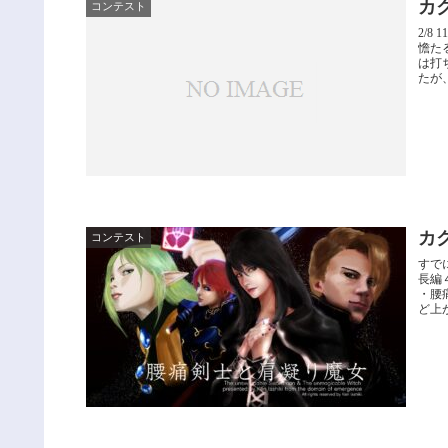
カ
コンテスト
2/
憺た
は打
たが、
カ
コンテスト
すで
長編
・腰
ど上が