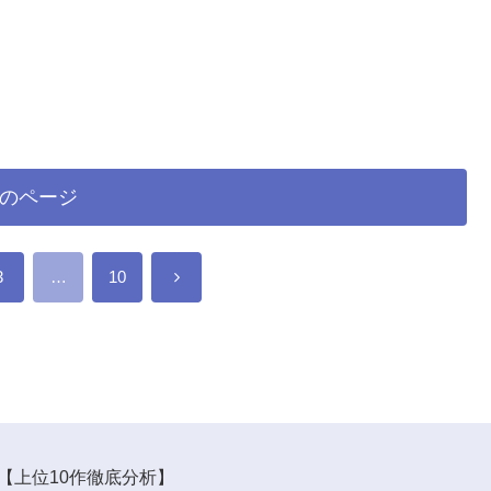
のページ
次
3
…
10
へ
【上位10作徹底分析】