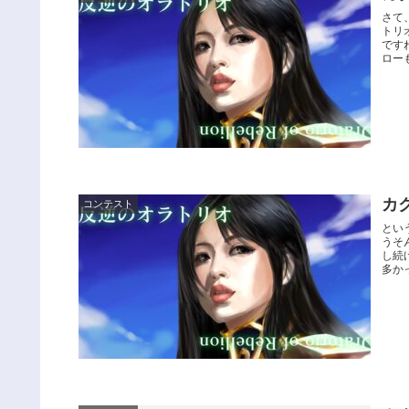
さて
トリ
です
ローも
カ
コンテスト
とい
うそ
し続
多か