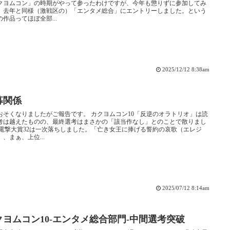
クヨムコン」の時期がやって参ったわけですが、今年も懲りずに参加してみ
。去年と同様（激戦区の）「エンタメ総合」にエントリーしました。という
の作品ってほぼ全部...
2025/12/12 8:38am
募関係
おそくなりましたがご報告です。 カクヨムコン10「反逆のオラトリオ」は読
考は越えたものの、最終選考はまさかの「該当作なし」とのことで散りまし
 電撃大賞32は一次落ちしました。「亡き女王に捧げる誓約の哀歌（エレジ
、まぁ、上位...
2025/07/12 8:14am
クヨムコン10-エンタメ総合部門-中間選考突破