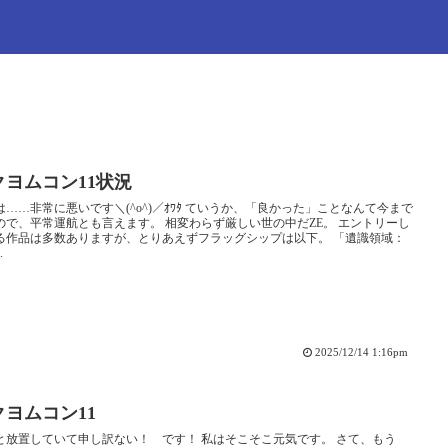
クヨムコン11状況
は……非常に悪いです＼(^o^)／ｵﾜﾀ ていうか、「良かった」ことなんて今まで
ので、平常運航とも言えます。 相変わらず厳しい世の中だZE。 エントリーし
る作品は多数ありますが、とりあえずフラッグシップは以下。 「遺識領域：
.
2025/12/14 1:16pm
クヨムコン11
と放置していて申し訳ない！ です！ 私はそこそこ元気です。 さて、もう