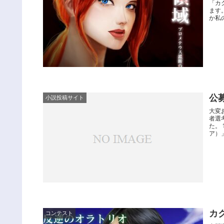
「カ
ます
か私
公
小説投稿サイト
大変
者選
た。
ア）」
カ
コンテスト