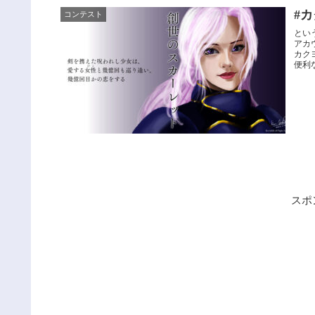
#
コンテスト
とい
アカ
カク
便利な
スポ