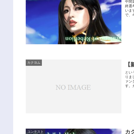
中間
終選
いま
で、今
カクヨム
【
とい
りま
ァン
す。
カ
コンテスト