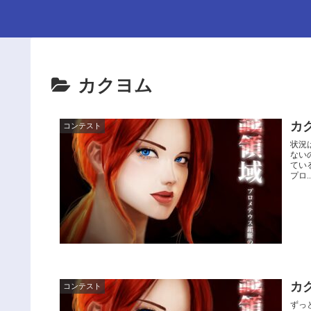
カクヨム
カ
コンテスト
状況
ない
てい
プロ..
カ
コンテスト
ずっ