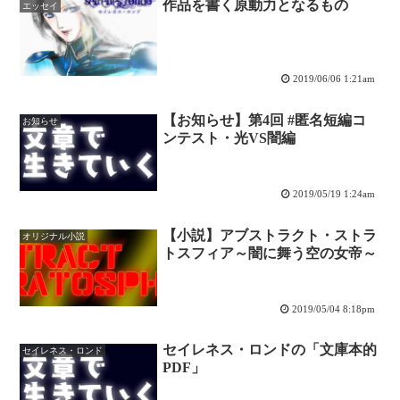
作品を書く原動力となるもの
エッセイ
2019/06/06 1:21am
【お知らせ】第4回 #匿名短編コ
お知らせ
ンテスト・光VS闇編
2019/05/19 1:24am
【小説】アブストラクト・ストラ
オリジナル小説
トスフィア～闇に舞う空の女帝～
2019/05/04 8:18pm
セイレネス・ロンドの「文庫本的
セイレネス・ロンド
PDF」