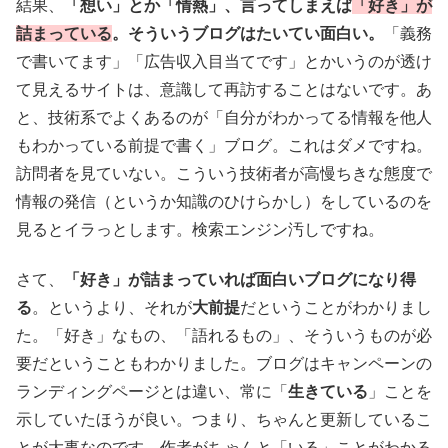
結果、
「想い」とか「情熱」、言ってしまえば
「好き」が
詰まっている
。そういうブログはたいてい面白い。
「義務
で書いてます」「広告収入目当てです」とかいうのが透け
て見えるサイトは、意識して再訪することはないです。あ
と、技術系でよくあるのが「自分がわかってる情報を他人
もわかっている前提で書く」ブログ。これはダメですね。
訪問者を見ていない。こういう技術者が高慢ちきな態度で
情報の発信（というか知識のひけらかし）をしているのを
見るとイラっとします。検索エンジン汚しですね。
さて、
「好き」が詰まっていれば面白いブログになり得
る
。というより、それが
大前提
だということがわかりまし
た。「好き」なもの、「語れるもの」、そういうものが必
要だということもわかりました。ブログはキャンペーンの
ランディングページとは違い、常に「
生きている
」ことを
示していたほうが良い。つまり、ちゃんと更新しているこ
とが大事なのです。作者がちゃんと「いる」ことがわかる