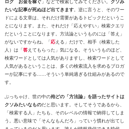
ログ お金を稼ぐ
」などで検索してみてください。
クソみ
たいな記事が死ぬほど出てきます
。逆に言うと、そのワー
ドによる文章は、それだけ需要があるトピックだというこ
とになります。また、それだけ「応えやすい」検索クエリ
だということになります。方法論というものには「答え」
がないですからね。「
応
える」だけで、相手（検索した
人）は「
答
えてもらった」気になる。そういうものほど、
検索ワードとしては人気がありますし、検索ワードとして
人気があるということは、多くの検索流入を求めるブロガ
ーが記事にする……そういう単純過ぎる仕組みがあるので
す。
ぶっちゃけ、世の中の
殆どの「方法論」を語ったサイトは
クソみたいなもの
だと思います。そしてそうであるから、
「検索する人」たちも、そのレベルの情報で納得してしま
う。悪い意味で「そんなもんだろ」っていう慣れが出てし
まっているのだと思います。誰もが情報発信できる時代。