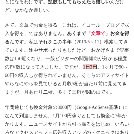
とになるわけです。
拡散もしてもらえたら嬉しい
んだけ
ど、なかなか難しい。
さて、文章でお金を得る。これは、イコール・ブログで収
入を得る、ではありません。
あくまで「
文章で
」お金を得
る
んです。私はそれをこの半年（2019/5～11）模索してき
ています。途中サボったりもしたけど、おかげさまで記事
数は150近くなり、一般ビジターの閲覧傾向が分かる程度
のPV数になってきました。ですが、
1日2円
。1ヶ月で50～
60円の収入しか得られていません。そこらのアフィサイト
やらなにやらを見ていると月収5桁が当たり前に見えてき
ますが、月あたり二桁、多くて三桁が関の山です。
年間通じても換金対象の8000円（Google AdSense基準）に
なんて到達しません。1月100円稼ぐとしても換金に7年か
かります。ニュースサイトから引っ張るをはじめ、いろい
ろなアクセスアップ＝広告収入アップのテクニックはあり