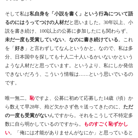
そして私は
私自身を「小説を書く」という行為について語
るのにはうってつけの人材だ
と思いました。30年以上、小
説を書き続け、100以上の公募に参加したにも関わらず、
未だ一度も受賞していない
。
なのに書き続けている
。これ
を「
好き
」と言わずしてなんというかと。なので、私は多
分、日本国中を探しても十人二十人いるかいないかという
ような人材だと思っています。というより、私にしか発信
できないだろう、こういう情報は……という思いでいるの
です。
唯一無二。
恥
ですよ、公募に初めて応募した14歳（頃）か
ら数えて早28年、殆ど欠かさず色々送ってきたのに、
ただ
の一度も受賞がない
んですから。それをこうして不特定多
数に自ら明かしているのですから。
ものすごく恥ずかし
い
。「俺には才能がありませんがなにか」と思っていると