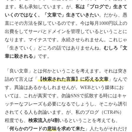
ます。私も承知しています。が、
私は「ブログで」生きて
いくのではなく、「文章で」生きていきたい
。だから、愚
直にその方法を探しているのです。今は毎月1000円以上の
出費をしてサーバとドメインを管理しているということに
なります。マイナスです。永続させられません。これじゃ
「生きていく」どころの話ではありませんね。
むしろ「文
章に殺される」
です。
「良い文章」とは何かということを考えます。それは突き
詰めて言えば「
【検索された言葉】に応える文章
」なんで
す。異論はあるかもしれませんが。WEBという媒体にお
いては、これが真実です。勿論SNSで拡散する時にはキャ
ッチーなフレーズも必要になるでしょうし、そこから誘引
されてくる人も勿論います。が、私のブログ（CTR4%）
程度でも、
検索流入が4割
いるということを考えても、
「
何らかのワードの
意味
を求めて来た
」人たちがそれだけ