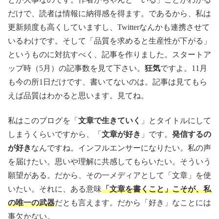
だけで、読者は情報に納得感を得ます。であるから、私は
更新頻度も高くしていますし、Twitterなんかも連携させて
いるわけです。そして「品質を求めると生産性が下がる」
というものに対抗すべく、記事を作りました。スタートア
ップ時（5月）の記事数を見て下さい。
狂気
ですよ。11月
も今の所1日だけです、書いてないのは。記事は見てもら
えば品質はわかると思います。見てね。
私はこのブログを「
文章で生きていく
」とタイトルにして
しまうくらいですから、「
文章が好き
」です。
発信するの
が好き
なんですね。インフルエンサーになりたい。私の声
を届けたい。思いや理解に共感してもらいたい。そういう
願望がある。だから、その一メディアとして「文章」を使
いたい。それに、ある意味
「文章を書くこと」こそが、私
の唯一の武器
だとも言えます。だから「好き」なことには
事欠かない。