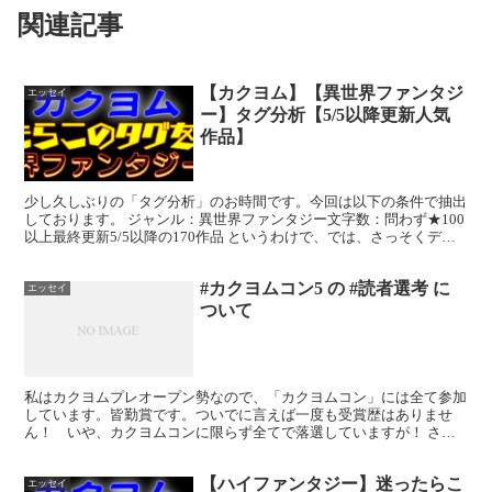
関連記事
【カクヨム】【異世界ファンタジ
エッセイ
ー】タグ分析【5/5以降更新人気
作品】
少し久しぶりの「タグ分析」のお時間です。今回は以下の条件で抽出
しております。 ジャンル：異世界ファンタジー文字数：問わず★100
以上最終更新5/5以降の170作品 というわけで、では、さっそくデー
タを見てみましょう。 タグランキング上位22...
#カクヨムコン5 の #読者選考 に
エッセイ
ついて
私はカクヨムプレオープン勢なので、「カクヨムコン」には全て参加
しています。皆勤賞です。ついでに言えば一度も受賞歴はありませ
ん！ いや、カクヨムコンに限らず全てで落選していますが！ さて5
回目である今回は、新作・既存作で他に応募していないもの...
【ハイファンタジー】迷ったらこ
エッセイ