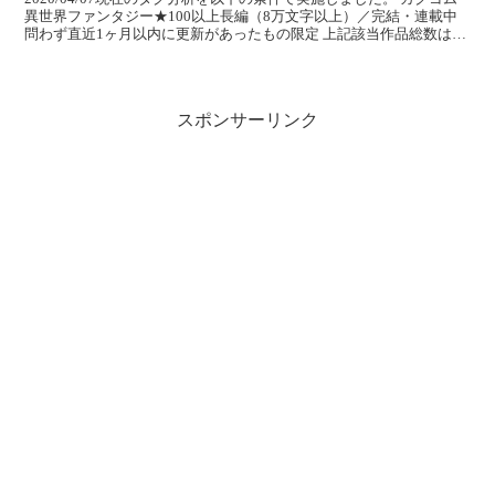
異世界ファンタジー★100以上長編（8万文字以上）／完結・連載中
問わず直近1ヶ月以内に更新があったもの限定 上記該当作品総数は
「326」でした。では、以下にて30位まで...
スポンサーリンク