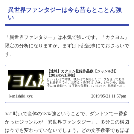
異世界ファンタジーは今も昔もとことん強
い
「異世界ファンタジー」は本気で強いです。「カクヨム」
限定の分析になりますが、まずは下記記事にておさらいで
す。
【速報】カクヨム登録作品数【ジャンル別】
【2019/05/21現在】
というわけで昨晩一晩かけて取得したデータを使ってあれ
これ分析中です。現時点（19/5/21）の★、ジャンル、完結
済み or 連載中、文字数を取得しているので、結構遊べるな
ぁと思っています。しばらくはデータ解析はこのデータを
もとに行います。取...
ken1shiki.xyz
2019/05/21 11:57pm
5/21時点で全体の18％強ということで、ダントツで一番多
かったジャンルが「異世界ファンタジー」。多分この構図
は今でも変わっていないでしょう。どの文字数帯でもほぼ