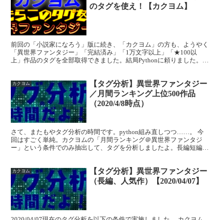
のタグを使え！【カクヨム】
前回の「小説家になろう」版に続き、「カクヨム」の方も、ようやく
「異世界ファンタジー」「完結済み」「1万文字以上」「★100以
上」作品のタグを全部取得できました。結局Pythonに頼りました。無
理、あれ手作業無理。タグをコピペしてみればわかる...
【タグ分析】異世界ファンタジー
カクヨム
／月間ランキング上位500作品
（2020/4/8時点）
さて、またもやタグ分析の時間です。python組み直しつつ……。 今
回はすごく単純。カクヨムの「月間ランキング＠異世界ファンタジ
ー」という条件でのみ抽出して、タグを分析しましたよ。長編短編な
んでもありなんですが、このとり方だと「最近の異世界...
【タグ分析】異世界ファンタジー
カクヨム
（長編、人気作）【2020/04/07】
2020/04/07現在のタグ分析を以下の条件で実施しました。 カクヨム