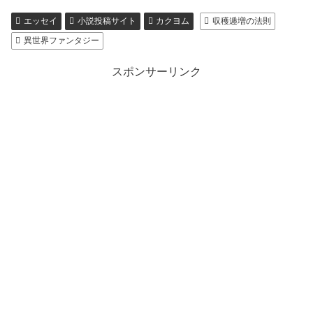
エッセイ
小説投稿サイト
カクヨム
収穫逓増の法則
異世界ファンタジー
スポンサーリンク