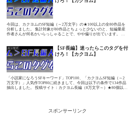
けろ！【カクヨム】
今回は、カクヨムのSF短編（～2万文字）の★100以上の全80作品を
分析しました。 集計対象が80作品とちょっと少ないのと、短編量産
作者さんが何名かいらっしゃることで、やや偏りが出ています。 で
はいきなりですがTOP20をご覧ください。 順...
【SF長編】迷ったらこのタグを付
エッセイ
けろ！【カクヨム】
「小説家になろうSFキーワード」TOP100、「カクヨムSF短編（～2
万文字）」人気作TOP80に続きまして、今回は以下の条件で134作品
抽出しました。 投稿サイト：カクヨム長編（8万文字～）★80個以上
（100個以上にするとサンプリングが...
スポンサーリンク