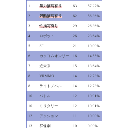
1
暴力描写有り
63
57.27%
2
残酷描写有り
62
56.36%
3
性描写有り
29
26.36%
4
ロボット
26
23.64%
5
SF
21
19.09%
6
カクヨムオンリー
16
14.55%
7
近未来
15
13.64%
8
VRMMO
14
12.73%
8
ライトノベル
14
12.73%
10
バトル
12
10.91%
10
ミリタリー
12
10.91%
12
アクション
11
10.00%
13
群像劇
10
9.09%