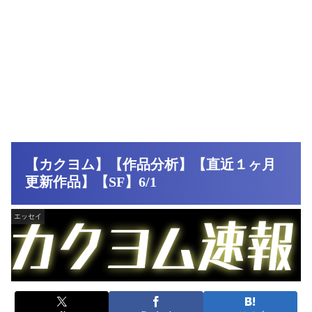
【カクヨム】【作品分析】【直近１ヶ月
更新作品】【SF】6/1
エッセイ