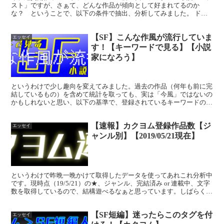
スト」ですが、さぁて、どんな作品が傾向として好まれてるのか
な？ ということで、以下の条件で抽出、分析してみました。 ドラ
ゴンノベルス新世代ファンタジー小説コンテスト、エントリー作...
【SF】こんな作風が流行していま
エッセイ
す！【キーワードで見る】【小説
家になろう】
というわけで少し趣向を変えてみました。過去の作品（何年も前に完
結しているもの）を含めて統計を取っても、実は「今風」ではないの
かもしれないと思い、以下の基準で、登録されているキーワードのデ
ータを取ってみました。 ジャンル＝SF全部＠小説家にな...
【速報】カクヨム登録作品数【ジ
エッセイ
ャンル別】【2019/05/21現在】
というわけで昨晩一晩かけて取得したデータを使ってあれこれ分析中
です。現時点（19/5/21）の★、ジャンル、完結済み or 連載中、文字
数を取得しているので、結構遊べるなぁと思っています。しばらくは
データ解析はこのデータをもとに行います。取...
【SF短編】迷ったらこのタグを付
エッセイ