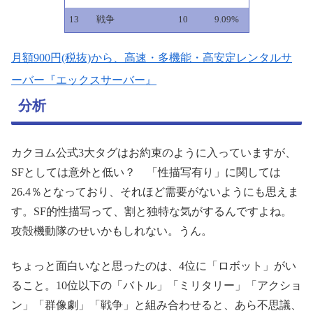
13
戦争
10
9.09%
月額900円(税抜)から、高速・多機能・高安定レンタルサ
ーバー『エックスサーバー』
分析
カクヨム公式3大タグはお約束のように入っていますが、
SFとしては意外と低い？ 「性描写有り」に関しては
26.4％となっており、それほど需要がないようにも思えま
す。SF的性描写って、割と独特な気がするんですよね。
攻殻機動隊のせいかもしれない。うん。
ちょっと面白いなと思ったのは、4位に「ロボット」がい
ること。10位以下の「バトル」「ミリタリー」「アクショ
ン」「群像劇」「戦争」と組み合わせると、あら不思議、