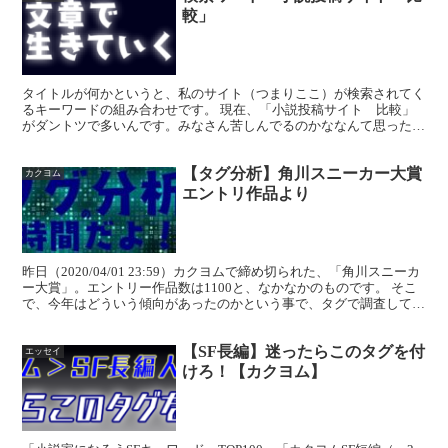
較」
タイトルが何かというと、私のサイト（つまりここ）が検索されてく
るキーワードの組み合わせです。 現在、「小説投稿サイト 比較」
がダントツで多いんです。みなさん苦しんでるのかななんて思ったり
します。伸びないPVや伸びない評価（ポイントや★など）...
【タグ分析】角川スニーカー大賞
カクヨム
エントリ作品より
昨日（2020/04/01 23:59）カクヨムで締め切られた、「角川スニーカ
ー大賞」。エントリー作品数は1100と、なかなかのものです。 そこ
で、今年はどういう傾向があったのかという事で、タグで調査してみ
ました。結果は以下の通りです。ちな...
【SF長編】迷ったらこのタグを付
エッセイ
けろ！【カクヨム】