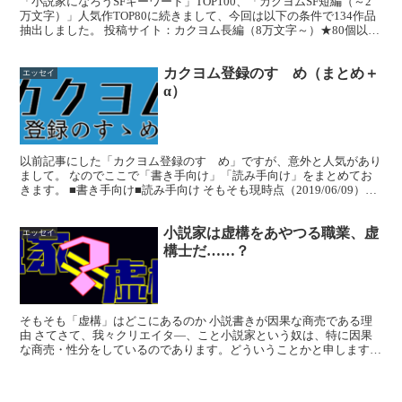
「小説家になろうSFキーワード」TOP100、「カクヨムSF短編（～2
万文字）」人気作TOP80に続きまして、今回は以下の条件で134作品
抽出しました。 投稿サイト：カクヨム長編（8万文字～）★80個以上
（100個以上にするとサンプリングが...
カクヨム登録のすゝめ（まとめ＋
エッセイ
α）
以前記事にした「カクヨム登録のすゝめ」ですが、意外と人気があり
まして。 なのでここで「書き手向け」「読み手向け」をまとめてお
きます。 ■書き手向け■読み手向け そもそも現時点（2019/06/09）の
私は、熱烈とも言っても良いくらいのカクヨ...
小説家は虚構をあやつる職業、虚
エッセイ
構士だ……？
そもそも「虚構」はどこにあるのか 小説書きが因果な商売である理
由 さてさて、我々クリエイタ―、こと小説家という奴は、特に因果
な商売・性分をしているのであります。どういうことかと申します
と、ノンフィクション専門作家でもない限り、私たちは「虚構...