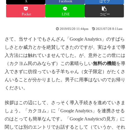
X
Facebook
はてブ
Pocket
LINE
コピー
2019/05/20 11:44pm
2021/07/28 8:11am
さて、当サイトでもさんざん「Google Analytics」のすばら
しさとか威力とかを絶賛してきたのですが、実は今まで導
入方法には触れていませんでした。が、意外とこの世には
（カクヨム民のみならず）この素晴らしい
無料の機能
を導
入できずに彷徨っている子羊ちゃん（女子限定）がたくさ
んいることが分かりました。男子に用事はないのでお帰り
ください。
挨拶はこの辺にして、さっそく導入手続きを進めていきま
しょう。「カクヨム」に「Google Analytics」を連携させる
のはとっても簡単なんです。「Google Analyticsの見方」に
関しては別のエントリでお話するとして（ていうか、それ