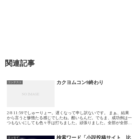
関連記事
カクヨムコン9終わり
コンテスト
2/8 11:59でしゅーりょー。遅くなって申し訳ないです。 まぁ、結果
から言うと惨憺たる感じでしたね。酷いもんだ。でもま、成功例は一
つもないにしても色々手は打ちました。頑張りました。全部が全部空
振りになるとは思っていませんでしたが、それも...
検索ワード「小説投稿サイト 比
エッセイ