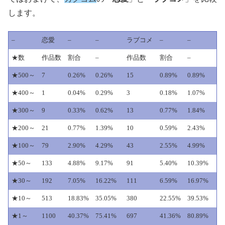
します。
–
恋愛
–
–
ラブコメ
–
–
★数
作品数
割合
–
作品数
割合
–
★500～
7
0.26%
0.26%
15
0.89%
0.89%
★400～
1
0.04%
0.29%
3
0.18%
1.07%
★300～
9
0.33%
0.62%
13
0.77%
1.84%
★200～
21
0.77%
1.39%
10
0.59%
2.43%
★100～
79
2.90%
4.29%
43
2.55%
4.99%
★50～
133
4.88%
9.17%
91
5.40%
10.39%
★30～
192
7.05%
16.22%
111
6.59%
16.97%
★10～
513
18.83%
35.05%
380
22.55%
39.53%
★1～
1100
40.37%
75.41%
697
41.36%
80.89%