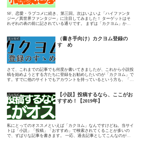
SF、恋愛・ラブコメに続き、第三回。次はいよいよ「ハイファンタ
ジー／異世界ファンタジー」に注目してみました！ ターゲットはそ
れぞれの表の前に記されている通りです。 まずは「カクヨム」か
ら。「異世界ファンタジー」「10000文字以上」「完結済...
（書き手向け）カクヨム登録の
エッセイ
すゝめ
さて、これまでの記事でも何度か書いてきましたが、これから小説投
稿を始めようとする方たちに登録をお勧めしたいのが「カクヨム」で
す。すでに他のサイトでもアカウントを持っているという方も、「カ
クヨム」への登録をオススメシマス。 なぜ「カクヨム」な...
【小説】投稿するなら、ここがお
エッセイ
すすめ！【2019年】
私にとってのオススメといえば「カクヨム」なんですけどね。当サイ
トは「小説」「投稿」「おすすめ」で検索されてくることが多いの
で、ずばりな記事を書きます。 一応、過去記事としてこんなのがあ
りますので、適宜参照の程。 「小説家になろう」と「カクヨ...