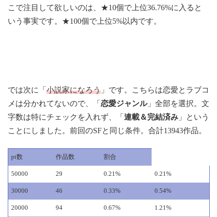
こで注目して欲しいのは、★10個で上位36.76%に入ると
いう事実です。★100個で上位5%以内です。
では次に「
小説家になろう
」です。こちらは恋愛とラブコ
メは分かれてないので、「
恋愛ジャンル
」全部を選択。文
字数は特にチェックを入れず、「
連載＆完結済み
」という
ことにしました。前回のSFと同じ条件。合計13943作品。
pt数
作品数
割合
50000
29
0.21%
0.21%
30000
46
0.33%
0.54%
20000
94
0.67%
1.21%