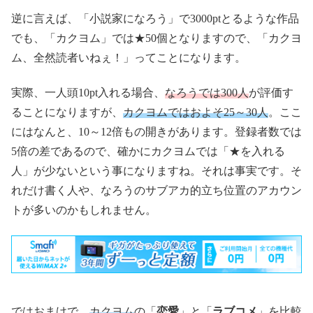
逆に言えば、「小説家になろう」で3000ptとるような作品
でも、「カクヨム」では★50個となりますので、「カクヨ
ム、全然読者いねぇ！」ってことになります。
実際、一人頭10pt入れる場合、
なろうでは300人
が評価す
ることになりますが、
カクヨムではおよそ25～30人
。ここ
にはなんと、10～12倍もの開きがあります。登録者数では
5倍の差であるので、確かにカクヨムでは「★を入れる
人」が少ないという事になりますね。それは事実です。そ
れだけ書く人や、なろうのサブアカ的立ち位置のアカウン
トが多いのかもしれません。
ではおまけで、
カクヨム
の「
恋愛
」と「
ラブコメ
」を比較