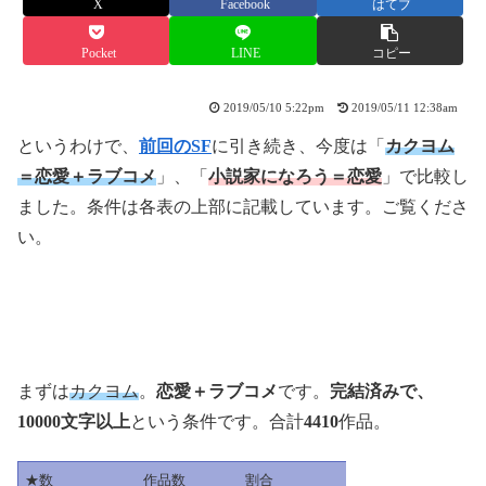
X
Facebook
はてブ
Pocket
LINE
コピー
2019/05/10 5:22pm
2019/05/11 12:38am
というわけで、
前回のSF
に引き続き、今度は「
カクヨム
＝恋愛＋ラブコメ
」、「
小説家になろう＝恋愛
」で比較し
ました。条件は各表の上部に記載しています。ご覧くださ
い。
まずは
カクヨム
。
恋愛＋ラブコメ
です。
完結済みで、
10000文字以上
という条件です。合計
4410
作品。
★数
作品数
割合