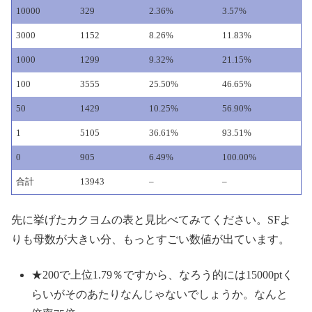
10000
329
2.36%
3.57%
3000
1152
8.26%
11.83%
1000
1299
9.32%
21.15%
100
3555
25.50%
46.65%
50
1429
10.25%
56.90%
1
5105
36.61%
93.51%
0
905
6.49%
100.00%
合計
13943
–
–
先に挙げたカクヨムの表と見比べてみてください。SFよ
りも母数が大きい分、もっとすごい数値が出ています。
★200で上位1.79％ですから、なろう的には15000ptく
らいがそのあたりなんじゃないでしょうか。なんと