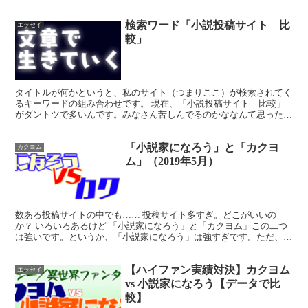
にもいくつか理由を述べていますが、こ...
検索ワード「小説投稿サイト 比
エッセイ
較」
タイトルが何かというと、私のサイト（つまりここ）が検索されてく
るキーワードの組み合わせです。 現在、「小説投稿サイト 比較」
がダントツで多いんです。みなさん苦しんでるのかななんて思ったり
します。伸びないPVや伸びない評価（ポイントや★など）...
「小説家になろう」と「カクヨ
カクヨム
ム」（2019年5月）
数ある投稿サイトの中でも…… 投稿サイト多すぎ。どこがいいの
か？ いろいろあるけど 「小説家になろう」と「カクヨム」この二つ
は強いです。というか、「小説家になろう」は強すぎです。ただ、個
人的には「小説家になろう」よりも「カクヨム」が好きです...
【ハイファン実績対決】カクヨム
エッセイ
vs 小説家になろう【データで比
較】