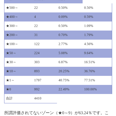
★500～
22
0.50%
0.50%
★400～
4
0.09%
0.59%
★300～
22
0.50%
1.09%
★200～
31
0.70%
1.79%
★100～
122
2.77%
4.56%
★50～
224
5.08%
9.64%
★30～
303
6.87%
16.51%
★10～
893
20.25%
36.76%
★1～
1797
40.75%
77.51%
★0
992
22.49%
100.00%
合計
4410
所謂評価されてないゾーン（★0～9）が63.24％です。こ