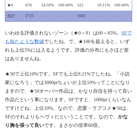
★0
670
24.59%
100.00%
322
19.11%
100.00%
合計
2725
–
–
1685
–
–
いわゆる評価されないゾーン（★0～9）は60～65%。
SFで
も似たような数値
でしたね。で、★100を超えると、いず
れも上位5%には入るようです。評価の分布にもさほど差
はありませんね。
★50で上位10%です。SFでも上位9.21%でしたね。「小説
家になろう」では3000ptちょいが上位10%ってことになり
ますので、★50オーバー作品は、かなり自信を持って良い
作品だという事になります。SFですと、1000ptくらいなん
ですけどね、上位10%。なので、恋愛・ラブコメ★50は、
SFのそれよりもヘヴィだということです。なので、
かな
り胸を張って良い
です。まさかの倍率60倍。