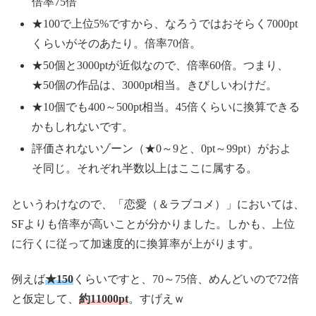
倍率75倍
★100で上位5%ですから、なろうではおそらく7000pt
くらいがそのあたり。倍率70倍。
★50個と3000ptが近似なので、倍率60倍。つまり、
★50個の作品は、3000pt相当。きびしいわけだ。
★10個でも400～500pt相当。45倍くらいに換算できる
かもしれないです。
評価されないゾーン（★0～9と、0pt～99pt）がおよ
そ同じ。それぞれ半数以上はここに属する。
というわけなので、「恋愛（＆ラブコメ）」においては、
SFよりも倍率が高いことが分かりました。しかも、上位
に行くに従って加速度的に換算率が上がります。
例えば
★150
くらいですと、70～75倍、めんどいので72倍
と仮定して、
約11000pt
。すげえｗ