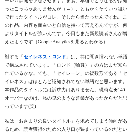
ーレム展開を予想させます。まぁ、本編でどうなるかは知
ったこっちゃありませんが（←）、ともかくそういう狙い
で作ったタイトルがコレ。そしたら当たったんですね。こ
の作品、内容も面白いと自信を持って言えるんですが、何
よりタイトルが強いんです。今日もまた新規読者さんが増
えたようです（Google Analyticsを見るとわかる）
対する「
セイレネス・ロンド
」は、共に聞き慣れない単語
で構成されています。「ロンド（輪舞）」の方はまだ知ら
れているかな。でも、「セイレーン」の複数形である「セ
イレネス」はほとんど認知されてない単語だと思います。
本作品のタイトルには訴求力はありません。現時点★140
オーバーなのは、私の鬼のような営業があったからだと思
っています(笑)
私は「おさまりの良いタイトル」を求めてしまう傾向があ
るため、読者獲得のための入り口が狭まっているのだとい