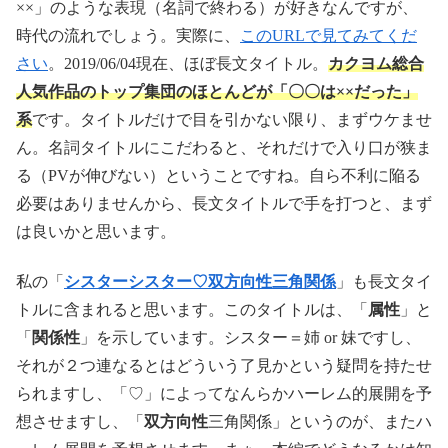
××」のような表現（名詞で終わる）が好きなんですが、
時代の流れでしょう。実際に、
このURLで見てみてくだ
さい
。2019/06/04現在、ほぼ長文タイトル。
カクヨム総合
人気作品のトップ集団のほとんどが「〇〇は××だった」
系
です。タイトルだけで目を引かない限り、まずウケませ
ん。名詞タイトルにこだわると、それだけで入り口が狭ま
る（PVが伸びない）ということですね。自ら不利に陥る
必要はありませんから、長文タイトルで手を打つと、まず
は良いかと思います。
私の「
シスターシスター♡双方向性三角関係
」も長文タイ
トルに含まれると思います。このタイトルは、「
属性
」と
「
関係性
」を示しています。シスター＝姉 or 妹ですし、
それが２つ連なるとはどういう了見かという疑問を持たせ
られますし、「♡」によってなんらかハーレム的展開を予
想させますし、「
双方向性
三角関係」というのが、またハ