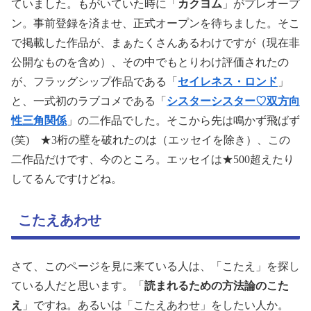
ていました。もがいていた時に「
カクヨム
」がプレオープ
ン。事前登録を済ませ、正式オープンを待ちました。そこ
で掲載した作品が、まぁたくさんあるわけですが（現在非
公開なものを含め）、その中でもとりわけ評価されたの
が、フラッグシップ作品である「
セイレネス・ロンド
」
と、一式初のラブコメである「
シスターシスター♡双方向
性三角関係
」の二作品でした。そこから先は鳴かず飛ばず
(笑) ★3桁の壁を破れたのは（エッセイを除き）、この
二作品だけです、今のところ。エッセイは★500超えたり
してるんですけどね。
こたえあわせ
さて、このページを見に来ている人は、「こたえ」を探し
ている人だと思います。「
読まれるための方法論のこた
え
」ですね。あるいは「こたえあわせ」をしたい人か。