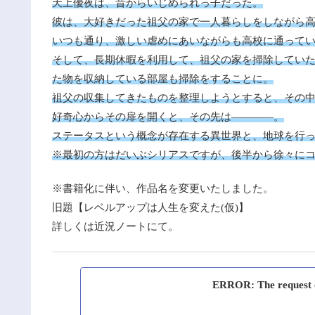
天上優夜は、昔からいじめられっ子だった。
彼は、大好きだった祖父の家で一人暮らしをしながら
いつも通り、激しい虐めにあいながらも高校に通って
そして、長期休暇を利用して、祖父の家を掃除してい
た物を収納している部屋も掃除をすることに。
祖父の収集してきたものを整理しようとすると、その
好奇心からその扉を開くと、その先は――――。
ステータスという概念が存在する異世界と、地球を行
※最初の方はだいぶシリアスですが、後半から徐々に
※書籍化に伴い、作品名を変更いたしました。
旧題【レベルアップは人生を変えた(仮)】
詳しくは近況ノートにて。
ERROR: The request co