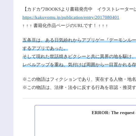
【カドカワBOOKSより書籍発売中 イラストレーター
https://kakuyomu.jp/publication/entry/2017080401
↑ ↑ ↑ 書籍化作品ページのURLです！ ↑ ↑ ↑
五条亘は、ある日気紛れからアプリゲー『デーモンル
するアプリであった。
そして現れた世話焼きピクシーと共に異界の地を駆け
レベルアップを重ね、気付けば周囲から一目置かれる
※この物語はフィクションであり、実在する人物・地
※この物語は、法律・法令に反する行為を容認・推奨
ERROR: The request co