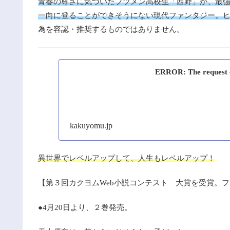
青春の尊さに気づいたフツメン高校生「西野」が、最
一向に登ることができそうにない現代ファンタジー。
為を容認・推奨するものではありません。
ERROR: The request co
kakuyomu.jp
異世界でレベルアップして、人生もレベルアップ！
【第３回カクヨムWeb小説コンテスト 大賞を受賞。
●4月20日より、２巻発売。