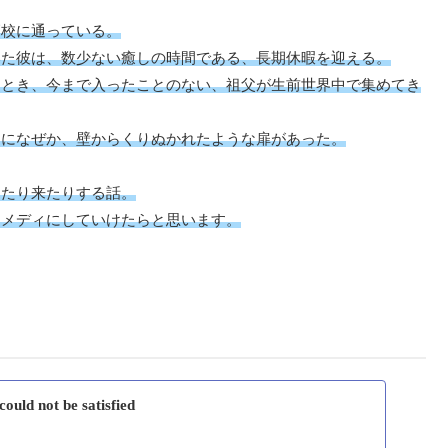
高校に通っている。
いた彼は、数少ない癒しの時間である、長期休暇を迎える。
たとき、今まで入ったことのない、祖父が生前世界中で集めてき
中になぜか、壁からくりぬかれたような扉があった。
ったり来たりする話。
コメディにしていけたらと思います。
uld not be satisfied