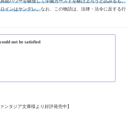
強異能パワーを駆使して学園カーストを駆け上ろうと試みるも、
ヒロインはヤンデレ。
なお、この物語は、法律・法令に反する行
uld not be satisfied
ファンタジア文庫様より好評発売中】