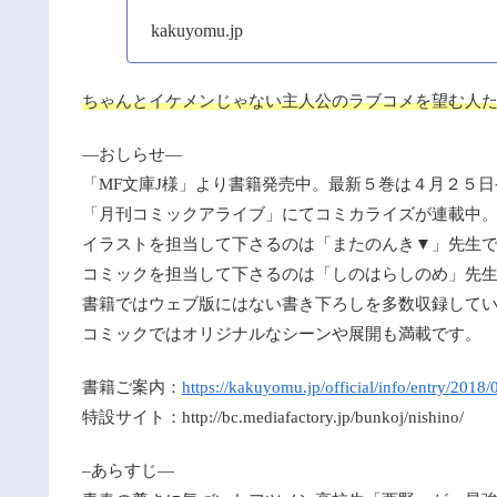
kakuyomu.jp
ちゃんとイケメンじゃない主人公のラブコメを望む人
—おしらせ—
「MF文庫J様」より書籍発売中。最新５巻は４月２５日
「月刊コミックアライブ」にてコミカライズが連載中
イラストを担当して下さるのは「またのんき▼」先生
コミックを担当して下さるのは「しのはらしのめ」先
書籍ではウェブ版にはない書き下ろしを多数収録して
コミックではオリジナルなシーンや展開も満載です。
書籍ご案内：
https://kakuyomu.jp/official/info/entry/2018
特設サイト：http://bc.mediafactory.jp/bunkoj/nishino/
–あらすじ—