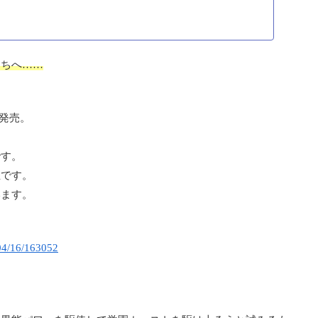
たちへ……
発売。
。
です。
生です。
います。
/04/16/163052