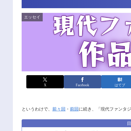
エッセイ
X
Facebook
はてブ
というわけで、
前々回
・
前回
に続き、「現代ファンタ