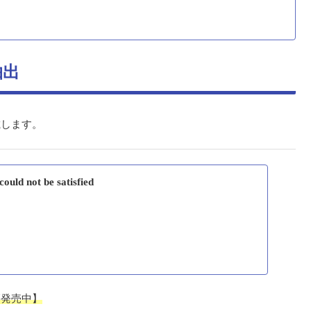
抽出
載します。
uld not be satisfied
籍発売中】