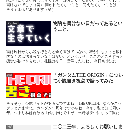
聞かれたくない質問は何ですか ? 説明してください。 いや、それは
書けないでしょ（笑） 聞かれたくないこと、答えたくないことは、
そりゃ山ほどあります（笑）
物語を書けない日だってあるとい
エッセイ
うこと。
実は昨日から小説をほとんど全く書けていない。確かにちょっと疲れ
的なものは溜まっていなくはない。というより、ここのところずっと
疲労が抜けきらない。札幌は今日、雪降ったしね。 今日も小説には
向き合ってみたんだけど、「画面停止」状態。キャラがピク...
「ガンダムTHE ORIGIN」につい
雑談
て小説書き視点で語ってみた
そうそう、公式サイトがあるんですよね、THE ORIGIN。なんかこう
グッときますね。ガンダム40周年ですからね、今年。私とほぼ同い
年。つまり私は再放送世代なわけですが、当時は夢中になって観たも
のです。作画崩壊とか、当時は全然気にしなかった...
二〇二三年、よろしくお願いしま
雑談