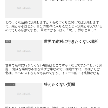
どのような活動に没頭しますか ? ものづくりに関しては没頭します
ね。絵とか小説とか。自分の世界に入り込むこと＝没頭と考えている
のでそりゃ必然ですね。 最近ではもっぱら「絵」。没頭と言って
も、ウチは小さい子もいるのでなかなかそこまで集中できな...
世界で絶対に行きたくない場所
雑談
世界で絶対に行きたくない場所はどこですか ? なぜですか ? というお
題。 危険な場所や不便な場所は嫌なので、極地ですね。南極よりは
北極。エベレストなんかもあれですが、イメージ的には北極かなぁ
と。 寒いのがもう耐えられません、北海道民なので...
答えたくない質問
エッセイ