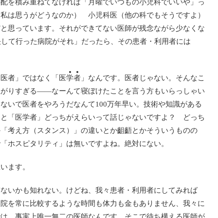
心配を積み重ねてなければ「月曜でいつもの小児科でいいや」っ
と私は思うがどうなのか） 小児科医（他の科でもそうですよ）
だと思っています。それができてない医師が残念ながら少なくな
決して行った病院がそれ」だったら、その患者・利用者には
「医者」ではなく「医
学
者
」なんです。医者じゃない。そんなこ
上がりすぎる――なーんて寝ぼけたことを言う方もいらっしゃい
ないで医者をやろうだなんて100万年早い。技術や知識がある
」と「医学者」どっちがえらいって話じゃないですよ？ どっち
か「考え方（スタンス）」の違いとか齟齬とかそういうものの
で「ホスピタリティ」は無いですよね。絶対にない。
思います。
ぎないかも知れない。けどね、我々患者・利用者にしてみれば
病院を常に比較するような時間も体力も金もありません、我々に
では、事実上唯一無二の医師なんです。そこで待ち構える医師が