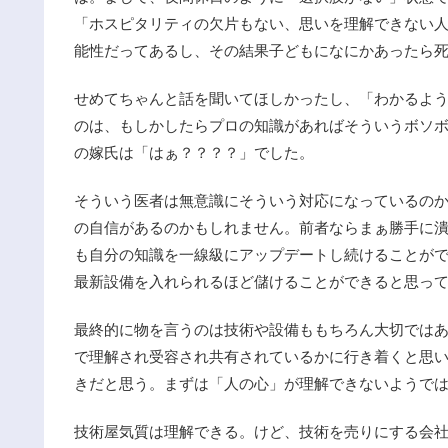
「ホスピタリティの欠片もない、思いを理解できない人」
能性だってあるし、その結果子どもになにかあったら
せめてちゃんと話を聞いてほしかったし、「わかるよ
のは、もしかしたらプロの知識があればそういうボソ
の嫁氏は「はぁ？？？？」でした。
そういう医者は無意識にそういう対応になっているの
の自信があるのかもしれません。前者ならまぁ勝手に
も自分の知識を一線級にアップデートし続けることが
最新設備を入れられるほど儲けることができると思っ
最終的に物を言うのは技術や設備ももちろん大切では
で理解され受容され共有されているかに行き着くと思
きだと思う。まずは「人の心」が理解できないようで
技術屋気質は理解できる。けど、技術を売りにする会