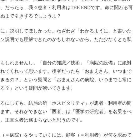
だったら、我々患者・利用者はTHE ENDです。命に関わる可
死ぬまで引きずるでしょうよ？
うに」説明してほしかった。わざわざ「わかるように」と書いた
ボソ説明でも理解できたのかもしれないから。ただ少なくとも私
かもしれませんし、「自分の知識／技術」「病院の設備」に絶対
潰れてくれって思います。後者だったら「おまえさん、いつまで
できるの？」という疑問と「おまえさんの病院、いつまでも常に
てる？」という疑問が湧いてきます。
あるにしても、結局の所「ホスピタリティ」が患者・利用者の間
います。それができない「医者」は「医学の研究者」を名乗るべ
は、正直医者は務まらないと思うのです。
社（＝病院）をやっていくには、顧客（＝利用者）が何を求めて