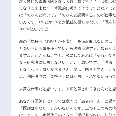
から休日の当番病院を探して行く親ですよ？ 心配に
てなりますよね？ 常識的に考えてそうですよね？（
は「ちゃんと聞いて」「ちゃんと説明する」のが仕事
いんです。1％とか2％とか数値の話じゃない。「意を
100％なんですよ。
親の「気持ち（心配とか不安）」を汲み取れないのは
とをいちいち気を使っていたら医療崩壊する、負荷が
ますよ、たぶんね。でも、私にしてみれば「それができ
なら研究者に転向しなさい」という思いです。「医者
もなくっちゃ成り立ちません。要は「向き不向き」と
話。利用者側の「気持ち」に目が向けられてない時点
大変な仕事だと思います。大変勉強されてきたんだと
あなた（医師）にとっては我々は「患者の一人」に過
「医師はあなた」しかいないんです。二つも三つもの
は。まして、夜間休日のように「選択肢がない」状態