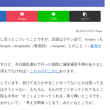
Pocket
LINE
コピー
2021/12/19 2:35pm
言うとこういうことですが、語源はラテン語で、hospes（も
hospitality（形容詞）→hospital、とのこと（→
参考サ
ですけど、今日娘氏連れて行った病院に滅茶滅茶不満がありまし
（消えてなければ）
こちらのどこかに
あります。
解しています。怠けてるとかやることやってないとかは思ってま
関はそうじゃない。もちろん、もんのすごくやってくれてるとこ
病院も大半が「すごくよくやってくれる」有り難いところです。
性おかしいで」「考え方間違っとるで」みたいなところが。