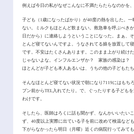
例えば今日の私がなぜこんなに不満たらたらなのかを
子ども（1歳になったばかり）が40度の熱を出した。
ない。ミルクもほとんど飲まない。救急車を呼ぶべき
日だから）に連絡しようということになった。まぁ、
とんど寝てないんですよ。うなされてる娘を放置して寝
です。不安はたくさんあります。このまま上がり続け
じゃないよな。インフルエンザか？ 家族の感染は？
ほとんどが子ども本人あるいは、うちの他の子どもた
そんなほとんど寝てない状況で朝になり7119にはも
プン前からTEL入れてたり。で、ぐったりする子ども
わけです。
そしたら、医師はろくに話も聞かず、なんかいいたい
ず、40度以上実際に出ている子を前に改めて検温など
下がらなかったら明日（月曜）近くの病院行ってみて