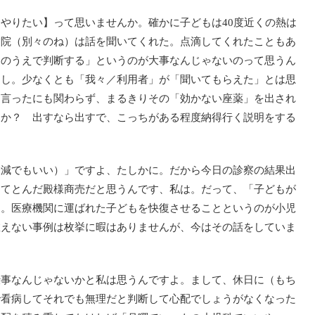
やりたい】って思いませんか。確かに子どもは40度近くの熱は
病院（別々のね）は話を聞いてくれた。点滴してくれたこともあ
そのうえで判断する」というのが大事なんじゃないのって思うん
なし。少なくとも「我々／利用者」が「聞いてもらえた」とは思
と言ったにも関わらず、まるきりその「効かない座薬」を出され
すか？ 出すなら出すで、こっちがある程度納得行く説明をする
軽減でもいい）」ですよ、たしかに。だから今日の診察の結果出
ってとんだ殿様商売だと思うんです、私は。だって、「子どもが
です。医療機関に運ばれた子どもを快復させることというのが小児
救えない事例は枚挙に暇はありませんが、今はその話をしていま
仕事なんじゃないかと私は思うんですよ。まして、休日に（もち
で看病してそれでも無理だと判断して心配でしょうがなくなった