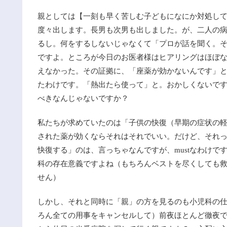
親としては【一刻も早く苦しむ子どもになにか対処して
度々出します。長男も次男も出しました。が、二人の
るし。何をするしないじゃなくて「プロが話を聞く。
ですよ。ところが今日のお医者様はヒアリングはほぼ
えなかった。その証拠に、「座薬が効かないんです」
たわけです。「熱出たら使って」と。おかしくないで
べきなんじゃないですか？
私たちが求めていたのは「子供の快復（早期の症状の
された薬が効くならそれはそれでいい。だけど、それ
快復する」のは、言っちゃなんですが、mustなわけ
科の存在意義ですよね（もちろんベストを尽くしても
せん）
しかし、それと同時に「親」の方を見るのも小児科の
ろん全ての用事をキャンセルして）前夜ほとんど徹夜