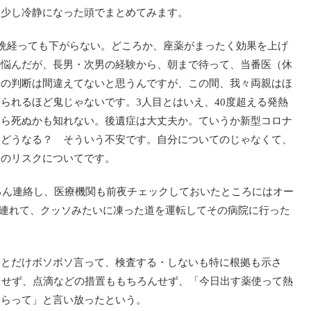
、少し冷静になった頭でまとめてみます。
一晩経っても下がらない。どころか、座薬がまったく効果を上げ
か悩んだが、長男・次男の経験から、朝まで待って、当番医（休
その判断は間違えてないと思うんですが、この間、我々両親はほ
られるほど鬼じゃないです。3人目とはいえ、40度超える発熱
たら死ぬかも知れない。後遺症は大丈夫か。ていうか新型コロナ
 どうなる？ そういう不安です。自分についてのじゃなくて、
ちのリスクについてです。
ちろん連絡し、医療機関も前夜チェックしておいたところにはオー
を連れて、クッソみたいに凍った道を運転してその病院に行った
ことだけボソボソ言って、検査する・しないも特に根拠も示さ
もせず、点滴などの措置ももちろんせず、「今日出す薬使って熱
もらって」と言い放ったという。