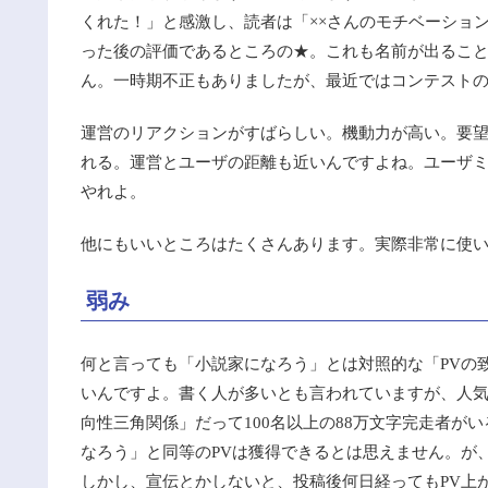
くれた！」と感激し、読者は「××さんのモチベーショ
った後の評価であるところの★。これも名前が出るこ
ん。一時期不正もありましたが、最近ではコンテスト
運営のリアクションがすばらしい。機動力が高い。要望す
れる。運営とユーザの距離も近いんですよね。ユーザ
やれよ。
他にもいいところはたくさんあります。実際非常に使い
弱み
何と言っても「小説家になろう」とは対照的な「PVの
いんですよ。書く人が多いとも言われていますが、人気
向性三角関係」だって100名以上の88万文字完走者が
なろう」と同等のPVは獲得できるとは思えません。が
しかし、宣伝とかしないと、投稿後何日経ってもPV上