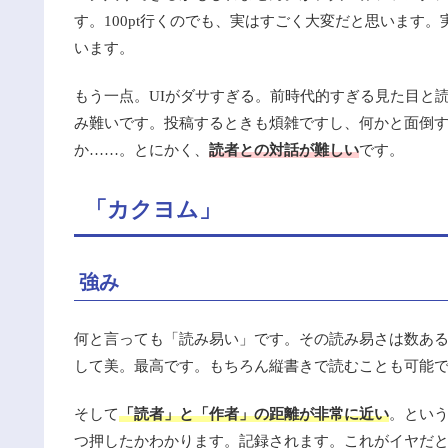
す。100pt行くのでも、実はすごく大変だと思います。
います。
もう一点。UIがダサすぎる。前時代的すぎる見た目と
み難いです。投稿するときも煩雑ですし、何かと面倒
か……。とにかく、
読者との対話が難しい
です。
「カクヨム」
強み
何と言っても「読み易い」です。その読み易さは数あ
して美。最高です。もちろん縦書きで読むことも可能
そして
「読者」と「作者」の距離が非常に近い
。とい
つ押したかわかります。記録されます。これがイヤだ