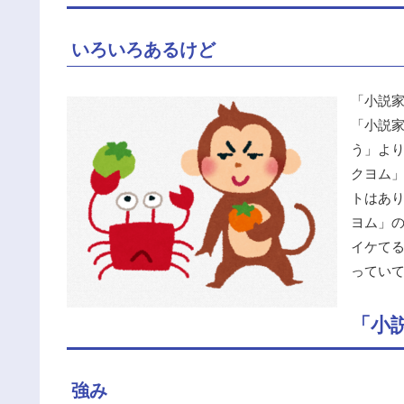
いろいろあるけど
「小説
「小説
う」よ
クヨム
トはあ
ヨム」
イケてる
ってい
「小
強み