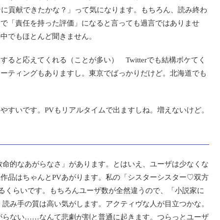
ンに貢献できたかな？」って気になります。もちろん、読み終わ
とで「責任を持った評価」になると言っても過言ではありませ
の中でもほとんど聞きません。
ると応えてくれる（ことが多い） Twitterでも結構ボケてく
ミーティングもありますし。東京でばっかりだけど。北海道でも
やすいです。PVもリアルタイムで出ますしね。増えないけど。
致命的なあがらなさ」があります。とはいえ、ユーザは少なくな
作品はちゃんとPVあがります。私の「シスターシスター♡双方
いるくらいです。もちろんユーザ数が全然違うので、「小説家に
、読み手の質は高い気がします。アクティヴな人が目立つかな。
がらない……なんて悲劇が割と普通に起きます。つらっとユーザ