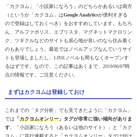
「カクヨム」「小説家になろう」のどちらかあるいは両方
（というか「カクヨム」は
Google Analytics
が便利すぎる
ので登録はしておくべき）をおすすめしています。もちろ
ん、アルファポリス、エブリスタ、マグネットマクロリン
ク、ツギクルなどのサイトも居心地が良いのなら住み着く
のもありでしょう。最近ではノベルアップなんていうサイ
トも登場しましたし、LINEノベルも間もなくオープンす
るはずです。なので、この記事はあくまで、2019/06/07時
点の情報です。ご注意ください。
まずはカクヨムは登録しておけ
これまでの「タグ分析」でも見てきたように「カクヨム」
では
「
カクヨムオンリー
」タグが非常に強い傾向がありま
す
。「小説家になろう（あるいは他のサイト）」と「カク
ヨム」に並行連載すると「カクヨムオンリー」タグは付け