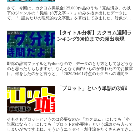
さて、今回は、カクヨム掲載全125,000作品のうち「完結済み」の以
下のジャンルの「長編（8万文字～）」のみを抜き出したデータに
て、「1話あたりの理想的な文字数」を算出してみました。対象ジャ
ンルは以下の通り。 SF 異世界ファンタジー 現代...
【タイトル分析】カクヨム週間ラ
カクヨム
ンキング500位までの頻出表現
即席の辞書ファイルとPythonなので、データのとり方としてはどうな
のと思ったりもしますが、なんとなく面白いものが作れたのでお披露
目。何をしたのかと言うと、「2020/04/01時点のカクヨムの週間ラン
キング1～500位の全作品のタイトルを...
「プロット」という単語の功罪
エッセイ
そもそもプロットというのは必要なのか 「カクヨム」にしても「小
説家になろう」にしても「プロットの必要性」という議論から入って
しまいがちですよね。そういうエッセイ・創作論をたくさんみてきま
した。しかしながら、敢えて言おう。結論から言うと「どっ...