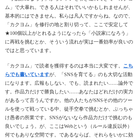
ム」で大暴れ。できる人はそれでいいかもしれませんが、
基本的にはできません。私らは凡人ですからね。なので、
「カクヨム」を修行の地と割り切って、ここで安定して
★100個以上がとれるようになったら「小説家になろう」
に再戦を挑むとか、そういう流れが実は一番効率が良いの
ではと思っています。
「カクヨム」で読者を獲得するのは本当に大変です。
こち
らでも書いています
が、「SNSを育てる」のも大切な活動
になります。広報もしない、でも、読まれたい……論外で
す。作品力だけで勝負したい……あなたはどれだけの実力
があるって言うんですか。他の人たちがSNSその他のツー
ルを使って戦っている中、徒手空拳で挑むとか、ぶっちゃ
け愚者の所業です。SNSがないなら作品力だけで挑むのも
良いでしょう。が、ここはWebという（ルール違反以外）
何でもありな空間です。であるならば、それらをいかに効